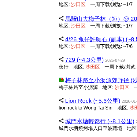
地区:
沙
田
区
一周下载/浏览: ~1/7
馬𩣑山去梅子林（短）@ 2026-0
地区:
沙
田
区
一周下载/浏览: ~1/7
4/26 兔仔許願石 (副本) (~8
地区:
沙
田
区
一周下载/浏览: ~7/6
729 (~4.3公里)
2026-07-29
夜行
地区:
沙
田
区
一周下载/浏览: ~
梅子林路至小沥源郊野径 (沙田
梅子林路至小沥源
地区:
沙
田
区
Lion Rock (~5.6公里)
2026-01
lion rock to Wong Tai Sin
地区:
沙
城門水塘輕鬆行 (~8.1公里)
城門水塘燒烤場入口至波蘿壩
地区