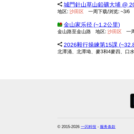
城門針山草山鉛礦大埔 @ 2026-
地区:
沙
田
区
一周下载/浏览: ~3/6
金山家乐径 (~1.2公里)
金山路至金山路
地区:
沙
田
区
一周
2026毅行操練第15課 (~32.
北潭涌、北潭坳、麥3和4麥四、口
© 2015-2026
一闪科技
-
服务条款