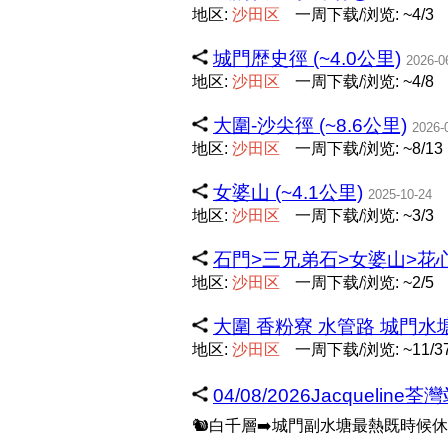
地区:
沙
田
区
一周下载/浏览: ~4/3
城門歴史徑 (~4.0公里)
2026-0
地区:
沙
田
区
一周下载/浏览: ~4/8
大圍-沙尖徑 (~8.6公里)
2026-
地区:
沙
田
区
一周下载/浏览: ~8/13
女婆山 (~4.1公里)
2025-10-24
地区:
沙
田
区
一周下载/浏览: ~3/3
石門>三兄弟石>女婆山>花心坑
地区:
沙
田
区
一周下载/浏览: ~2/5
大圍 香粉寮 水管路 城門水塘主
地区:
沙
田
区
一周下载/浏览: ~11/3
04/08/2026Jacquelin
🐿️白千層➡️城門副水塘最熱既時候