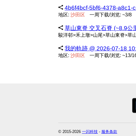
4b6f4bcf-5bf6-4378-a8c1
地区:
沙
田
区
一周下载/浏览: ~3/8
草山東脊 交叉石脊 (~8.9公
駿洋邨>禾上墩>山尾>草山東脊>草
我的軌跡 @ 2026-07-18 10:
地区:
沙
田
区
一周下载/浏览: ~13/1
© 2015-2026
一闪科技
-
服务条款