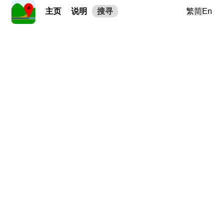
主页
说明
搜寻
繁
简
En