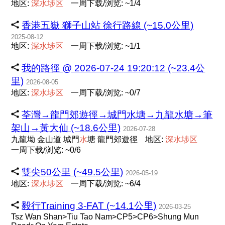
地区:
深
水
埗
区
一周下载/浏览: ~1/4
香港五嶽 獅子山站 徐行路線 (~15.0公里)
2025-08-12
地区:
深
水
埗
区
一周下载/浏览: ~1/1
我的路徑 @ 2026-07-24 19:20:12 (~23.4公
里)
2026-08-05
地区:
深
水
埗
区
一周下载/浏览: ~0/7
荃灣→龍門郊遊徑→城門水塘→九龍水塘→筆
架山→黃大仙 (~18.6公里)
2026-07-28
九龍坳 金山道 城門
水
塘 龍門郊遊徑
地区:
深
水
埗
区
一周下载/浏览: ~0/6
雙尖50公里 (~49.5公里)
2026-05-19
地区:
深
水
埗
区
一周下载/浏览: ~6/4
毅行Training 3-FAT (~14.1公里)
2026-03-25
Tsz Wan Shan>Tiu Tao Nam>CP5>CP6>Shung Mun