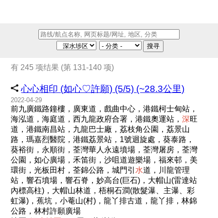
搜寻
有 245 项结果 (第 131-140 项)
心心相印 (如心♡許願) (5/5) (~28.3公里)
2022-04-29
前九廣鐵路鐘樓，廣東道，戲曲中心，港鐵柯士甸站，
海泓道，海庭道，西九龍政府合署，港鐵奧運站，
深
旺
道，港鐵南昌站，九龍巴士廠，荔枝角公園，荔景山
路，瑪嘉烈醫院，港鐵荔景站，1號迴旋處，葵泰路，
葵裕街，永順街，荃灣華人永遠墳場，荃灣屠房，荃灣
公園，如心廣場，禾笛街，沙咀道遊樂場，福來邨，美
環街，光板田村，荃錦公路，城門引
水
道，川龍管理
站，響石墳場，響石脊，妙高台(巨石)，大帽山(雷達站
內標高柱)，大帽山林道，梧桐石澗(散髮瀑、主瀑、彩
虹瀑)，蕉坑，小菴山(村)，龍丫排古道，龍丫排，林錦
公路，林村許願廣場