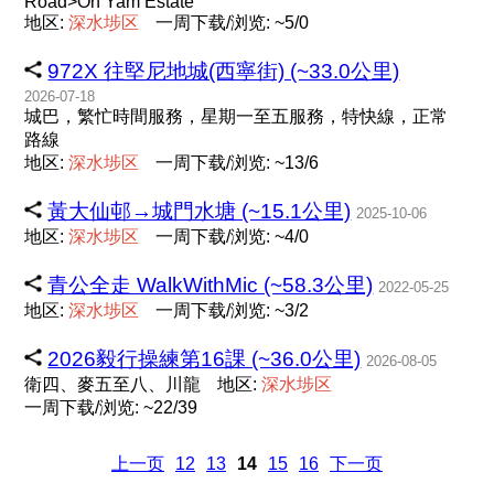
Road>On Yam Estate
地区:
深
水
埗
区
一周下载/浏览: ~5/0
972X 往堅尼地城(西寧街) (~33.0公里)
2026-07-18
城巴，繁忙時間服務，星期一至五服務，特快線，正常
路線
地区:
深
水
埗
区
一周下载/浏览: ~13/6
黃大仙邨→城門水塘 (~15.1公里)
2025-10-06
地区:
深
水
埗
区
一周下载/浏览: ~4/0
青公全走 WalkWithMic (~58.3公里)
2022-05-25
地区:
深
水
埗
区
一周下载/浏览: ~3/2
2026毅行操練第16課 (~36.0公里)
2026-08-05
衛四、麥五至八、川龍
地区:
深
水
埗
区
一周下载/浏览: ~22/39
上一页
12
13
14
15
16
下一页