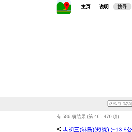
主页
说明
搜寻
有 586 项结果 (第 461-470 项)
馬初三(港島)(短線) (~13.6