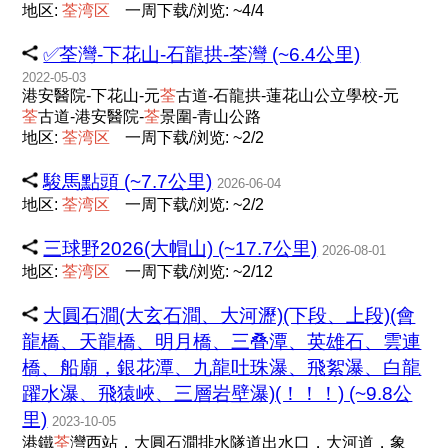
地区:
荃
湾
区
一周下载/浏览: ~4/4
✅荃灣-下花山-石龍拱-荃灣 (~6.4公里)
2022-05-03
港安醫院-下花山-元
荃
古道-石龍拱-蓮花山公立學校-元
荃
古道-港安醫院-
荃
景圍-青山公路
地区:
荃
湾
区
一周下载/浏览: ~2/2
駿馬點頭 (~7.7公里)
2026-06-04
地区:
荃
湾
区
一周下载/浏览: ~2/2
三球野2026(大帽山) (~17.7公里)
2026-08-01
地区:
荃
湾
区
一周下载/浏览: ~2/12
大圓石澗(大玄石澗、大河瀝)(下段、上段)(會
龍橋、天龍橋、明月橋、三叠潭、英雄石、雲連
橋、船廟，銀花潭、九龍吐珠瀑、飛絮瀑、白龍
躍水瀑、飛猿峽、三層岩壁瀑)(！！！) (~9.8公
里)
2023-10-05
港鐵
荃
灣西站，大圓石澗排水隧道出水口，大河道，象