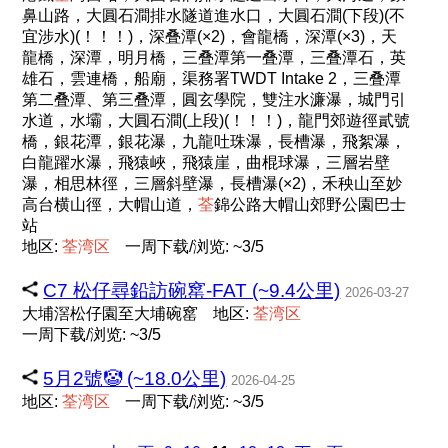
鼻山路，大圓石澗排水隧道進水口，大圓石澗(下段)(不
宜涉水)(！！！)，深叠潭(×2)，會龍橋，深潭(×3)，天
龍橋，深潭，明月橋，三叠潭第一叠潭，三叠潭石，英
雄石，雲連橋，船廟，渠務署TWDT Intake 2，三叠潭
第二叠潭、第三叠潭，圓玄學院，雙注水濂瀑，城門引
水道，水壩，大圓石澗(上段)(！！！)，龍門郊遊徑貳號
橋，銀花潭，銀花瀑，九龍吐珠瀑，長槽瀑，飛絮瀑，
白龍躍水瀑，飛猿峽，飛猿崖，曲棍球瀑，三層岩壁
瀑，相思林徑，三層斜壁瀑，長槽瀑(×2)，禾秧山至妙
高台横山徑，大帽山道，
荃
錦公路大帽山郊野公園巴士
站
地区:
荃
湾
区
一周下载/浏览: ~3/5
C7 松仔尋鉛訪碗窰-FAT (~9.4公里)
2026-03-27
大埔滘松仔園至大埔碗窰
地区:
荃
湾
区
一周下载/浏览: ~3/5
5月2號🤡 (~18.0公里)
2026-04-25
地区:
荃
湾
区
一周下载/浏览: ~3/5