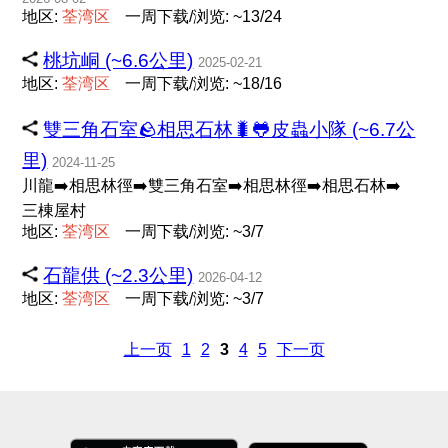
地区:
荃
湾
区
一周下载/浏览: ~13/24
桃坑峒 (~6.6公里)
2025-02-21
地区:
荃
湾
区
一周下载/浏览: ~18/16
雙三角石室🪨相思石林🐛🐸皮蟲小隊 (~6.7公
里)
2024-11-25
川龍➡️相思林徑➡️雙三角石室➡️相思林徑➡️相思石林➡️
三棟屋村
地区:
荃
湾
区
一周下载/浏览: ~3/7
石龍供 (~2.3公里)
2026-04-12
地区:
荃
湾
区
一周下载/浏览: ~3/7
上一页
1
2
3
4
5
下一页