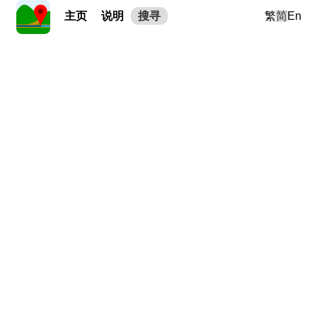
主页
说明
搜寻
繁
简
En