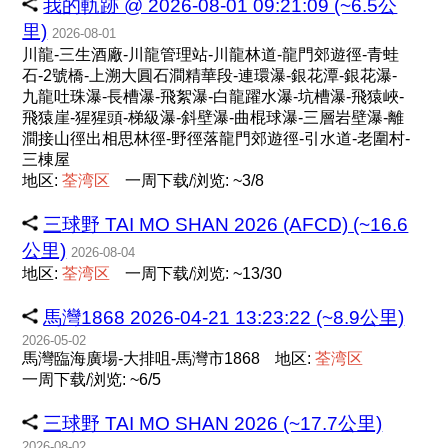
我的軌跡 @ 2026-08-01 09:21:09 (~6.5公
里)
2026-08-01
川龍-三生酒廠-川龍管理站-川龍林道-龍門郊遊徑-青蛙
石-2號橋-上溯大圓石澗精華段-連環瀑-銀花潭-銀花瀑-
九龍吐珠瀑-長槽瀑-飛絮瀑-白龍躍水瀑-坑槽瀑-飛猿峽-
飛猿崖-猩猩頭-梯級瀑-斜壁瀑-曲棍球瀑-三層岩壁瀑-離
澗接山徑出相思林徑-野徑落龍門郊遊徑-引水道-老圍村-
三棟屋
地区:
荃
湾
区
一周下载/浏览: ~3/8
三球野 TAI MO SHAN 2026 (AFCD) (~16.6
公里)
2026-08-04
地区:
荃
湾
区
一周下载/浏览: ~13/30
馬灣1868 2026-04-21 13:23:22 (~8.9公里)
2026-05-02
馬灣臨海廣場-大排咀-馬灣市1868
地区:
荃
湾
区
一周下载/浏览: ~6/5
三球野 TAI MO SHAN 2026 (~17.7公里)
2026-08-02