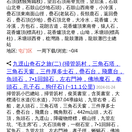
石頂(銹蝕角鐵枝)，望后石頂南脊荒徑，望后溪，石鼓
山北脊，石鼓山(沙地石頭)，石鼓山西南脊，小冷溪，
疊石頂東南面山徑，疊石(老鼠石)，長頸鹿石，返回疊
石，疊石頂(沙地)，疊石頂北脊，大冷水，花香爐，大
冷溪，方包石，花朗古道，花香爐頂東南脊，猿人石，
花香爐頂(標高柱)，花香爐頂北脊，山坳，禾塘頭(標高
柱)，禾塘頭西脊，稔灣路，龍鼓灘路，龍鼓灘巴士總
站
地区:
屯
门
区
一周下载/浏览: ~0/4
九逕山奇石之旅(二) (掃管笏村，三角石塔，
三角石天窗，三件厚多士石，疊石台，飛鷹台，
魚頭石，7•1回歸石，左右門神，佛地魔石，拳
頭石，孔子石，狗仔石) (~11.1公里)
2024-01-24
掃管笏小巴總站，掃管笏村，俊英書室，含英書室，大
欖涌引水道(引水道)，7037.04導線站，九管右脊，石
船，老人頭石，三角石塔，三角石天窗，三件厚多士
石，疊石台，飛鷹台，獨角獸石，442m山頭，大石
頂，魚頭石，九逕山，障礙物燈標，横山徑，九管左
坑、“毛主席”石，大石頂南脊，一樹石室，7•1回歸石，
鯊魚石，九管左坑、左右門神，孝子徑，蜥蜴石，佛地