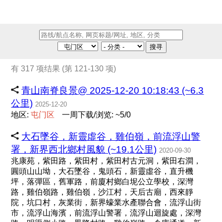
搜寻
有 317 项结果 (第 121-130 项)
青山南脊良景@ 2025-12-20 10:18:43 (~6.3
公里)
2025-12-20
地区:
屯
门
区
一周下载/浏览: ~5/0
大石墜谷，新靈虛谷，雞伯嶺，前流浮山警
署，新界西北鄉村風貌 (~19.1公里)
2020-09-30
兆康苑，紫田路，紫田村，紫田村古元洞，紫田右澗，
圓頭山山坳，大石墜谷，鬼頭石，新靈虛谷，直升機
坪，落彈區，舊軍路，前廈村鄉白坭公立學校，深灣
路，雞伯嶺路，雞伯嶺，沙江村，天后古廟，西來靜
院，坑口村，灰業街，新界蠔業水產聯合會，流浮山街
市，流浮山海濱，前流浮山警署，流浮山迴旋處，深灣