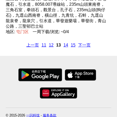
魔石，引水道，8058.007導線站，235m山頭東南脊，
三角石室，拳頭石，觀景台，孔子石，235m山頭(狗仔
石)，九逕山西南脊，橫山徑，九青坑，石蚌，九逕山
龍泉脊，龍泉穴，引水道，華發遊樂場，華發街，青山
公路，三聖邨巴士站
地区:
屯
门
区
一周下载/浏览: ~0/4
上一页
11
12
13
14
15
下一页
© 2015-2026
一闪科技
-
服务条款