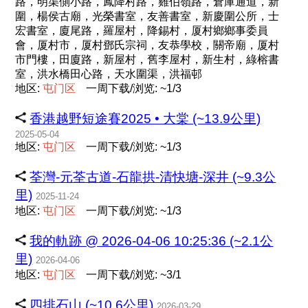
路，明渠側小路，鳳降村路，雞伯嶺路，倉庫通道，新
圍，楊侯古廟，光榮書室，友善書室，新慶圍公所，士
宏書室，廈尾路，羅屋村，降錫村，厦村鄉鄉事委員
會，厦村市，厦村鄧氏宗祠，友恭學校，關帝廟，厦村
市門樓，田廈路，新屋村，舊李屋村，新生村，綠榕書
室，洪水橋田心路，天水圍渠，洪福邨
地区:
屯
门
区
一周下载/浏览: ~1/3
香港越野短途賽2025 • 大棠 (~13.9公里)
2025-05-04
地区:
屯
门
区
一周下载/浏览: ~1/3
荃灣-元荃古道-石龍拱-清快塘-深井 (~9.3公
里)
2025-11-24
地区:
屯
门
区
一周下载/浏览: ~1/3
我的軌跡 @ 2026-04-06 10:25:36 (~2.1公
里)
2026-04-06
地区:
屯
门
区
一周下载/浏览: ~3/1
四排石山 (~10.6公里)
2026-03-29