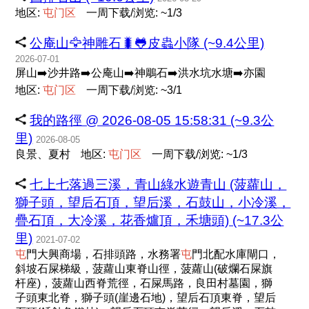
地区:
屯
门
区
一周下载/浏览: ~1/3
公庵山🦅神雕石🐛🐸皮蟲小隊 (~9.4公里)
2026-07-01
屏山➡️沙井路➡️公庵山➡️神鵰石➡️洪水坑水塘➡️亦園
地区:
屯
门
区
一周下载/浏览: ~3/1
我的路徑 @ 2026-08-05 15:58:31 (~9.3公
里)
2026-08-05
良景、夏村
地区:
屯
门
区
一周下载/浏览: ~1/3
七上七落過三溪，青山綠水遊青山 (菠蘿山，
獅子頭，望后石頂，望后溪，石鼓山，小冷溪，
疊石頂，大冷溪，花香爐頂，禾塘頭) (~17.3公
里)
2021-07-02
屯
門大興商場，石排頭路，水務署
屯
門北配水庫閘口，
斜坡石屎梯級，菠蘿山東脊山徑，菠蘿山(破爛石屎旗
杆座)，菠蘿山西脊荒徑，石屎馬路，良田村墓園，獅
子頭東北脊，獅子頭(崖邊石地)，望后石頂東脊，望后