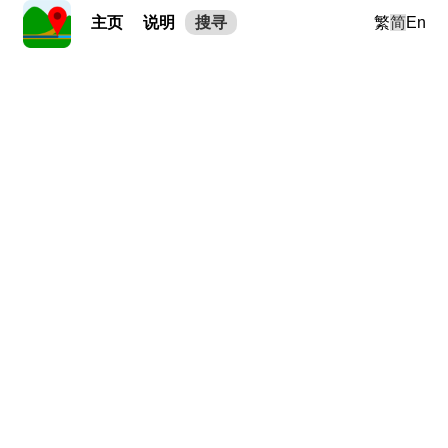
主页
说明
搜寻
繁
简
En