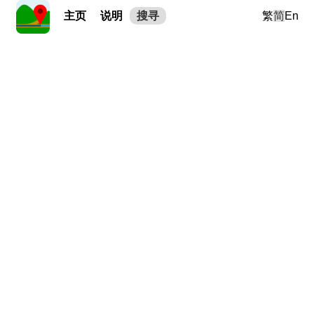
主页
说明
搜寻
繁
简
En