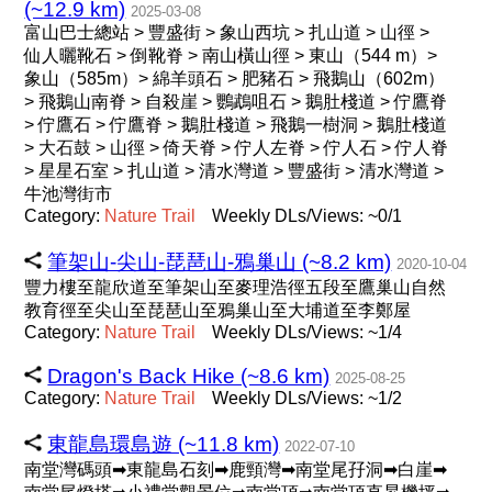
(~12.9 km)
2025-03-08
富山巴士總站 > 豐盛街 > 象山西坑 > 扎山道 > 山徑 >
仙人曬靴石 > 倒靴脊 > 南山橫山徑 > 東山（544 m）>
象山（585m）> 綿羊頭石 > 肥豬石 > 飛鵝山（602m）
> 飛鵝山南脊 > 自殺崖 > 鸚鵡咀石 > 鵝肚棧道 > 佇鷹脊
> 佇鷹石 > 佇鷹脊 > 鵝肚棧道 > 飛鵝一樹洞 > 鵝肚棧道
> 大石鼓 > 山徑 > 倚天脊 > 佇人左脊 > 佇人石 > 佇人脊
> 星星石室 > 扎山道 > 清水灣道 > 豐盛街 > 清水灣道 >
牛池灣街市
Category:
Nature
Trail
Weekly DLs/Views: ~0/1
筆架山-尖山-琵琶山-鴉巢山 (~8.2 km)
2020-10-04
豐力樓至龍欣道至筆架山至麥理浩徑五段至鷹巢山自然
教育徑至尖山至琵琶山至鴉巢山至大埔道至李鄭屋
Category:
Nature
Trail
Weekly DLs/Views: ~1/4
Dragon's Back Hike (~8.6 km)
2025-08-25
Category:
Nature
Trail
Weekly DLs/Views: ~1/2
東龍島環島遊 (~11.8 km)
2022-07-10
南堂灣碼頭➡東龍島石刻➡鹿頸灣➡南堂尾孖洞➡白崖➡