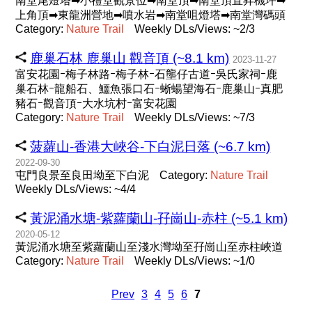
南堂尾燈塔➡小禮堂觀景位➡南堂頂➡南堂頂直昇機坪➡
上角頂➡東龍洲營地➡噴水岩➡南堂咀燈塔➡南堂灣碼頭
Category:
Nature
Trail
Weekly DLs/Views: ~2/3
鹿巢石林 鹿巢山 觀音頂 (~8.1 km)
2023-11-27
富安花園ｰ梅子林路ｰ梅子林ｰ石壟仔古道ｰ吳氏家祠ｰ鹿
巢石林ｰ龍船石、鱷魚張口石ｰ蜥蝪望海石ｰ鹿巢山ｰ真肥
豬石ｰ觀音頂ｰ大水坑村ｰ富安花園
Category:
Nature
Trail
Weekly DLs/Views: ~7/3
菠蘿山-香港大峽谷-下白泥日落 (~6.7 km)
2022-09-30
屯門良景至良田坳至下白泥
Category:
Nature
Trail
Weekly DLs/Views: ~4/4
黃泥涌水塘-紫蘿蘭山-孖崗山-赤柱 (~5.1 km)
2020-05-12
黃泥涌水塘至紫蘿蘭山至淺水灣坳至孖崗山至赤柱峽道
Category:
Nature
Trail
Weekly DLs/Views: ~1/0
Prev
3
4
5
6
7