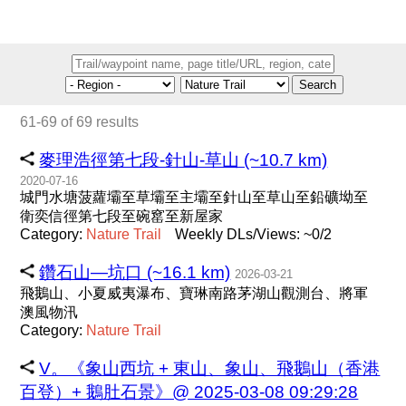
Search
61-69 of 69 results
麥理浩徑第七段-針山-草山 (~10.7 km)
2020-07-16
城門水塘菠蘿壩至草壩至主壩至針山至草山至鉛礦坳至
衛奕信徑第七段至碗窰至新屋家
Category:
Nature
Trail
Weekly DLs/Views: ~0/2
鑽石山—坑口 (~16.1 km)
2026-03-21
飛鵝山、小夏威夷瀑布、寶琳南路茅湖山觀測台、將軍
澳風物汛
Category:
Nature
Trail
V。《象山西坑 + 東山、象山、飛鵝山（香港
百登）+ 鵝肚石景》@ 2025-03-08 09:29:28