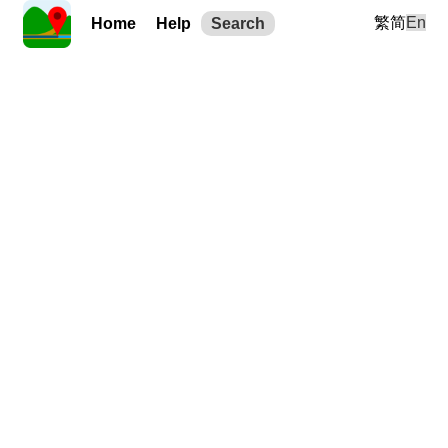
繁
简
En
Home
Help
Search