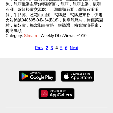
隙，龍顎飛瀑主壁(鶴飄龍顎)，龍顎，龍顎上瀑，龍顎
石澗、盤龍棧道交滙處，上溯龍顎石澗，龍顎石澗澗
源，牛牯膊、蓮花山山徑，鴨腳瀝，鴨腳瀝東脊，供電
火箱編號048695-0-B-34(B16)，梅窩龍尾村，梅窩菜園
村，貓奴廬，梅窩鄉事會路，銀礦灣，梅窩海濱長廊，
梅窩碼頭
Category:
Stream
Weekly DLs/Views: ~1/10
Prev
2
3
4
5
6
Next