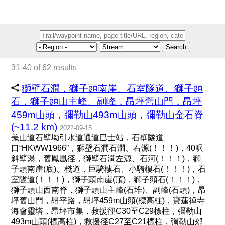
Search
31-40 of 62 results
獅壁石澗，獅子頭南崖、石室隧道、獅子頭
石，獅子頭山主峰、副峰，昂坪舊山門，昂坪
459m山頭，彌勒山493m山頭，彌勒山金石脊
(~11.2 km)
2022-09-15
羗山道石壁坳引水道通道巴士站，石壁隧道
口“HKWW1966”，獅壁石澗石澗、右源(！！！)，40呎
斜壁瀑，舊鳳凰徑，獅壁石澗左源、石河(！！！)，獅
子頭南崖(底)、棧道，巨騎樓石、小騎樓石(！！！)，石
室隧道(！！！)，獅子頭南崖(頂)，獅子頭石(！！！)，
獅子頭山西南脊，獅子頭山主峰(石堆)、副峰(石頭)，昂
坪舊山門，昂平路，昂坪459m山頭(標高柱)，寶蓮禪寺
海會靈塔，昂坪市集，救援徑C30至C29標柱，彌勒山
493m山頭(標高柱)，救援徑C27至C21標柱，彌勒山郊