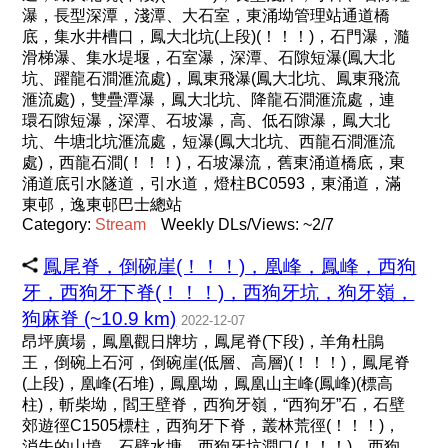
瀑，長型深潭，淺潭、大石室，東涌坳管理站通道橋
底，集水井槽口，鳳大北坑(上段)(！！！)，石門瀑，瀡
滑梯瀑、集水堤堰，石室瀑，深潭、石隙短瀑(鳳大北
坑、躍龍石澗滙流處)，鳳東飛瀑(鳳大北坑、鳳東飛流
滙流處)，雙疊潭瀑，鳳大北坑、降龍石澗滙流處，連
環石隙短瀑，深潭、石坡瀑，高、低石隙瀑，鳳大北
坑、牛塘北坑滙流處，短瀑(鳳大北坑、西龍石澗滙流
處)，西龍石澗(！！！)，石坡瀑流，舊東涌道橋底，東
涌道底引水隧道，引水道，燈柱BC0593，東涌道，滿
東邨，逸東邨巴士總站
Category:
Stream
Weekly DLs/Views: ~2/7
鳳尾脊，倒碗崖(！！！)，凰峰，鳳峰，西狗
牙，西狗牙下脊(！！！)，西狗牙坑，狗牙嶺，
狗麻脊 (~10.9 km)
2022-12-07
昂坪廣場，鳳凰觀日牌坊，鳳尾脊(下段)，羊角杜鵑
王，倒碗上石河，倒碗崖(低層、高層)(！！！)，鳳尾脊
(上段)，凰峰(石堆)，鳳凰坳，鳳凰山主峰(鳳峰)(標高
柱)，斬柴坳，閻王壁脊，西狗牙嶺，“西狗牙”石，石壁
郊遊徑C1505標柱，西狗牙下脊，叢林荒徑(！！！)，
消失的山墳，石壁水塘，西狗牙坑澗口(！！！)，西狗