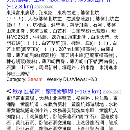
(~12.3 km)
2022-09-06
東涌富東廣埸，翔東路，東梅古道，婆髻北坑
(！！！)，大石(婆髻北坑左、右源交滙處)，婆髻北坑左
源(！！！)，坑槽流，斜壁瀑，斜壁飛瀑，石河，婆髻
山東北脊，東梅古道，白芒村，白望學校(已荒廢)，燈
柱VC2516，牛牯膊、287m山頭東北脊，白玉天門、天
門石罅(！！！)，白芒雙壁(頂、棧道、底)(！！！)，白
芒上壁(底至頂)(！！！)，287m山頭(標高柱)，白蓮走
廊，薄刀屻副峰(標高柱)，薄刀屻主峰(已廢棄標高柱)，
楝心屻頂(叢林)，薄刀屻西脊，薄刀屻山下脊(西南脊)，
石澗，山下村，馬灣新村，壩尾路，裕東路，東涌逸東
邨巴士總站
Category:
Stream
Weekly DLs/Views: ~2/3
秋冬進補篇：龍顎會鴨腳 (~10.6 km)
2020-12-02
東涌富東廣場，大嶼山北區警署，裕東路，松仁路，東
涌路，黄龍坑道，赤臘角新村，黃龍坑郊遊場地，水務
署黄龍坑隧道側小路，水務署黃龍坑集水區，黄龍坑入
溯路口，上溯黃龍坑，卧龍長嘯石(“靚”字石)，靈龜飲水
石，黄龍石澗、卧龍石澗交滙處，上溯卧龍石澗，龍爪
潭，卧龍石澗、龍顎石澗交滙處，上溯龍顎石澗，龍