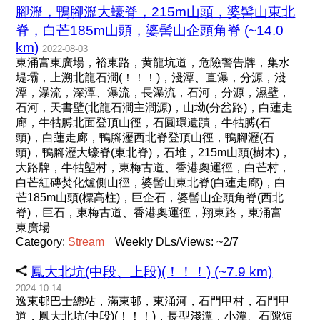
腳瀝，鴨腳瀝大蠔脊，215m山頭，婆髻山東北
脊，白芒185m山頭，婆髻山企頭角脊 (~14.0
km)
2022-08-03
東涌富東廣場，裕東路，黄龍坑道，危險警告牌，集水
堤壩，上溯北龍石澗(！！！)，淺潭、直瀑，分源，淺
潭，瀑流，深潭、瀑流，長瀑流，石河，分源，濕壁，
石河，天書壁(北龍石澗主澗源)，山坳(分岔路)，白蓮走
廊，牛牯膊北面登頂山徑，石圓環遺蹟，牛牯膊(石
頭)，白蓮走廊，鴨腳瀝西北脊登頂山徑，鴨腳瀝(石
頭)，鴨腳瀝大蠔脊(東北脊)，石堆，215m山頭(樹木)，
大路牌，牛牯塱村，東梅古道、香港奧運徑，白芒村，
白芒紅磚焚化爐側山徑，婆髻山東北脊(白蓮走廊)，白
芒185m山頭(標高柱)，巨企石，婆髻山企頭角脊(西北
脊)，巨石，東梅古道、香港奧運徑，翔東路，東涌富
東廣場
Category:
Stream
Weekly DLs/Views: ~2/7
鳳大北坑(中段、上段)(！！！) (~7.9 km)
2024-10-14
逸東邨巴士總站，滿東邨，東涌河，石門甲村，石門甲
道，鳳大北坑(中段)(！！！)，長型淺潭，小潭、石隙短