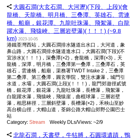
大圓石澗(大玄石澗、大河瀝)(下段、上段)(會
龍橋、天龍橋、明月橋、三叠潭、英雄石、雲連
橋、船廟，銀花潭、九龍吐珠瀑、飛絮瀑、白龍
躍水瀑、飛猿峽、三層岩壁瀑)(！！！) (~9.8
km)
2023-10-05
港鐵荃灣西站，大圓石澗排水隧道出水口，大河道，象
鼻山路，大圓石澗排水隧道進水口，大圓石澗(下段)(不
宜涉水)(！！！)，深叠潭(×2)，會龍橋，深潭(×3)，天
龍橋，深潭，明月橋，三叠潭第一叠潭，三叠潭石，英
雄石，雲連橋，船廟，渠務署TWDT Intake 2，三叠潭
第二叠潭、第三叠潭，圓玄學院，雙注水濂瀑，城門引
水道，水壩，大圓石澗(上段)(！！！)，龍門郊遊徑貳號
橋，銀花潭，銀花瀑，九龍吐珠瀑，長槽瀑，飛絮瀑，
白龍躍水瀑，飛猿峽，飛猿崖，曲棍球瀑，三層岩壁
瀑，相思林徑，三層斜壁瀑，長槽瀑(×2)，禾秧山至妙
高台横山徑，大帽山道，荃錦公路大帽山郊野公園巴士
站
Category:
Stream
Weekly DLs/Views: ~2/9
北龍石澗，天書壁，牛牯膊，石圓環遺蹟，鴨