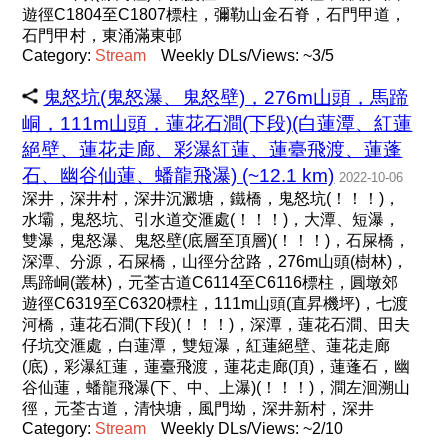
遊徑C1804至C1807標柱，彌勒山金石脊，石門甲道，
石門甲村，東涌滿東邨
Category:
Stream
Weekly DLs/Views: ~3/5
鬼怒坑(鬼怒瀑、鬼怒壁)，276m山頭，馬蹄
峒，111m山頭，蓮花石澗(下段)(白蓮潭、紅蓮
絕壁、蓮花走廊、彩瀑紅蓮、蓮臺飛渡、蓮蓬
石、幽谷仙蓮、蟠龍飛瀑) (~12.1 km)
2022-10-06
深井，深井村，深井沉澱塘，鐵橋，鬼怒坑(！！！)，
水壩，鬼怒坑、引水道交滙處(！！！)，大潭、短瀑，
雙瀑，鬼怒瀑、鬼怒壁(底層至頂層)(！！！)，石屎橋，
深潭、分源，石屎橋，山徑分岔路，276m山頭(樹林)，
馬蹄峒(叢林)，元荃古道C6114至C6116標柱，圓墩郊
遊徑C6319至C6320標柱，111m山頭(直昇機坪)，七渡
河橋，蓮花石澗(下段)(！！！)，深潭，蓮花石澗、田夫
仔坑交滙處，白蓮潭，雙短瀑，紅蓮絕壁、蓮花走廊
(底)，彩瀑紅蓮，蓮臺飛渡，蓮花走廊(頂)，蓮蓬石，幽
谷仙蓮，蟠龍飛瀑(下、中、上瀑)(！！！)，澗左洄溯山
徑，元荃古道，清快塘，風門坳，深井新村，深井
Category:
Stream
Weekly DLs/Views: ~2/10