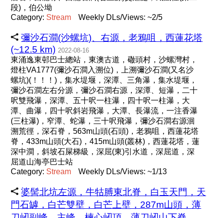
段)，伯公坳
Category:
Stream
Weekly DLs/Views: ~2/5
彌沙石澗(沙螺坑)、右源，老鴉咀，西蓮花塔
(~12.5 km)
2022-08-16
東涌逸東邨巴士總站，東澳古道，䃟頭村，沙螺灣村，
燈柱VA1777(彌沙石澗入溯位)，上溯彌沙石澗(又名沙
螺坑)(！！！)，集水堤堰，深潭、三角瀑，集水堤堰，
彌沙石澗左右分源，彌沙石澗右源，深潭、短瀑，二十
呎雙飛瀑，深潭、五十呎一柱瀑，四十呎一柱瀑，大
潭、曲瀑，四十呎斜岩飛瀑，大潭、長瀑流，一注香瀑
(三柱瀑)，窄潭、蛇瀑，三十呎飛瀑，彌沙石澗右源洄
溯荒徑，深石脊，563m山頭(石頭)，老鴉咀，西蓮花塔
脊，433m山頭(大石)，415m山頭(叢林)，西蓮花塔，蓮
深中澗，斜坡石屎梯級，深屈(東)引水道，深屈道，深
屈道山海亭巴士站
Category:
Stream
Weekly DLs/Views: ~1/13
婆髻北坑左源，牛牯膊東北脊，白玉天門，天
門石罅，白芒雙壁，白芒上壁，287m山頭，薄
刀屻副峰、主峰，楝心屻頂，薄刀屻山下脊