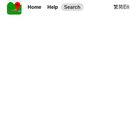
繁
简
En
Home
Help
Search