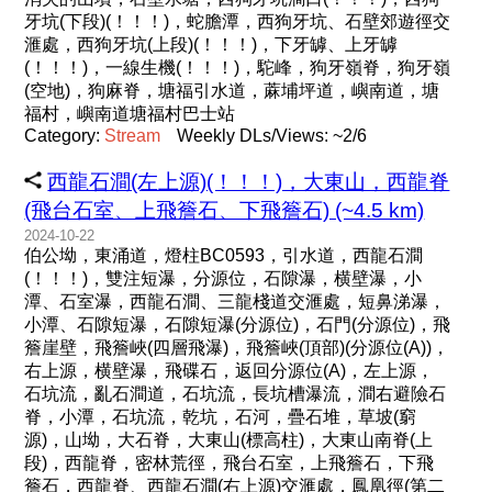
牙坑(下段)(！！！)，蛇膽潭，西狗牙坑、石壁郊遊徑交
滙處，西狗牙坑(上段)(！！！)，下牙罅、上牙罅
(！！！)，一線生機(！！！)，駝峰，狗牙嶺脊，狗牙嶺
(空地)，狗麻脊，塘福引水道，蔴埔坪道，嶼南道，塘
福村，嶼南道塘福村巴士站
Category:
Stream
Weekly DLs/Views: ~2/6
西龍石澗(左上源)(！！！)，大東山，西龍脊
(飛台石室、上飛簷石、下飛簷石) (~4.5 km)
2024-10-22
伯公坳，東涌道，燈柱BC0593，引水道，西龍石澗
(！！！)，雙注短瀑，分源位，石隙瀑，横壁瀑，小
潭、石室瀑，西龍石澗、三龍棧道交滙處，短鼻涕瀑，
小潭、石隙短瀑，石隙短瀑(分源位)，石門(分源位)，飛
簷崖壁，飛簷峽(四層飛瀑)，飛簷峽(頂部)(分源位(A))，
右上源，横壁瀑，飛碟石，返回分源位(A)，左上源，
石坑流，亂石澗道，石坑流，長坑槽瀑流，澗右避險石
脊，小潭，石坑流，乾坑，石河，疊石堆，草坡(窮
源)，山坳，大石脊，大東山(標高柱)，大東山南脊(上
段)，西龍脊，密林荒徑，飛台石室，上飛簷石，下飛
簷石，西龍脊、西龍石澗(右上源)交滙處，鳳凰徑(第二