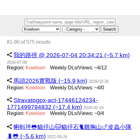
Search
81-90 of 575 results
我的路徑 @ 2026-07-04 20:34:21 (~5.7 km)
2026-07-08
Region:
Kowloon
Weekly DLs/Views: ~4/12
馬頭2026實戰版 (~15.9 km)
2026-02-26
Region:
Kowloon
Weekly DLs/Views: ~4/0
Stravatogpx-act-17446124234-
1771499794832 (~17.4 km)
2026-02-19
Region:
Kowloon
Weekly DLs/Views: ~0/4
蝌蚪坪🐸貓仔山🐱貓仔石🐈雞胸山🍗皮蟲小隊
🐛🐸 (~5.6 km)
2022-09-26