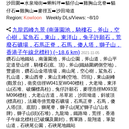
沙田圍➡️水泉坳街➡️蝌蚪坪➡️貓仔山➡️雞胸山北脊➡️貓
仔石➡️雞胸山➡️麥徑五➡️沙田坳道
Region:
Kowloon
Weekly DLs/Views: ~8/10
九龍四峰九景 (南蓮園池，騎樓石，斧山，空
心樹，鯊魚石，東山，東洋山，兔子許願石，荒
廢石礦場，石馬正脊，石馬，傻人塔，獅子山，
香港子午線北標柱) (~18.6 km)
2021-11-05
鑽石山地鐵站，南蓮園池，斧山公園，斧山道，斧山平
定道登山徑，騎樓石(底、頂)，斧山(鐵絲圍網側空地)，
豐盛街，鑽石山金塔墳場，南山尾，空心樹，鯊魚石，
扎山道，東山西脊，東山主峰(空地、凹坑)，東山副峰
(觀景台)，衛奕信徑W041至W040標柱，大老坳，東洋
山(石堆、破爛標高柱)，兔仔許願石，麥理浩徑M093至
M096標柱，大老山古道，吊草岩，沙田坳道，斜坡頂
(標高柱)，法藏寺傍荒廢石礦場，石馬正脊，石馬，傻
人塔(頂、底部)，獅尾脊，獅子山(尾)(“獅子山”山名
牌)，獅子山(頭)(石堆)，九龍坳，鐵路坳，荒徑，香港
子午線北標柱(已破爛及圍封)，舊軍路，龍翔道，筆架
山道，石硤尾公園，石硤尾地鐵站