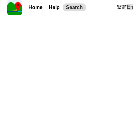
繁
简
En
Home
Help
Search