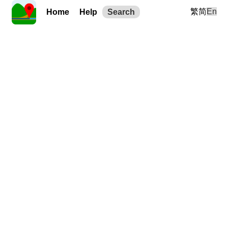
繁
简
En
Home
Help
Search