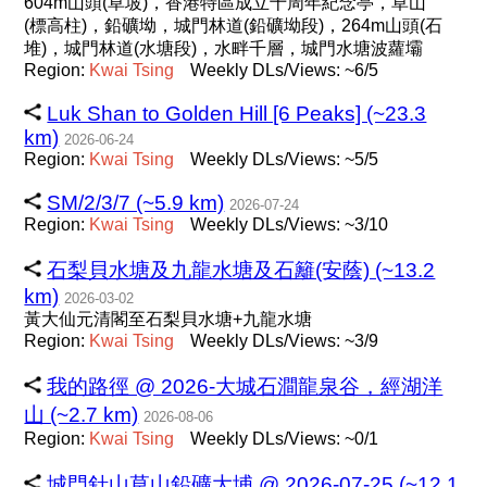
604m山頭(草坡)，香港特區成立十周年紀念亭，草山
(標高柱)，鉛礦坳，城門林道(鉛礦坳段)，264m山頭(石
堆)，城門林道(水塘段)，水畔千層，城門水塘波蘿壩
Region:
Kwai
Tsing
Weekly DLs/Views: ~6/5
Luk Shan to Golden Hill [6 Peaks] (~23.3
km)
2026-06-24
Region:
Kwai
Tsing
Weekly DLs/Views: ~5/5
SM/2/3/7 (~5.9 km)
2026-07-24
Region:
Kwai
Tsing
Weekly DLs/Views: ~3/10
石梨貝水塘及九龍水塘及石籬(安蔭) (~13.2
km)
2026-03-02
黃大仙元清閣至石梨貝水塘+九龍水塘
Region:
Kwai
Tsing
Weekly DLs/Views: ~3/9
我的路徑 @ 2026-大城石澗龍泉谷，經湖洋
山 (~2.7 km)
2026-08-06
Region:
Kwai
Tsing
Weekly DLs/Views: ~0/1
城門針山草山鉛礦大埔 @ 2026-07-25 (~12.1