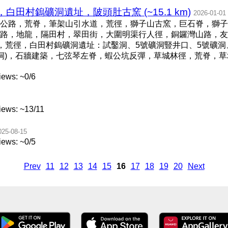
田村鎢礦洞遺址，陂頭肚古窯 (~15.1 km)
2026-01-01
公路，荒脊，筆架山引水道，荒徑，獅子山古窯，巨石脊，獅子
路，地龍，隔田村，翠田街，大圍明渠行人徑，銅鑼灣山路，友
)，荒徑，白田村鎢礦洞遺址：試鑿洞、5號礦洞豎井口、5號礦洞
級礦洞)，石牆建築，七弦琴左脊，蝦公坑反彈，草城林徑，荒脊，
ews: ~0/6
ews: ~13/11
025-08-15
ews: ~0/5
Prev
11
12
13
14
15
16
17
18
19
20
Next