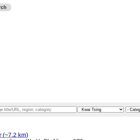
rch
 (~7.2 km)