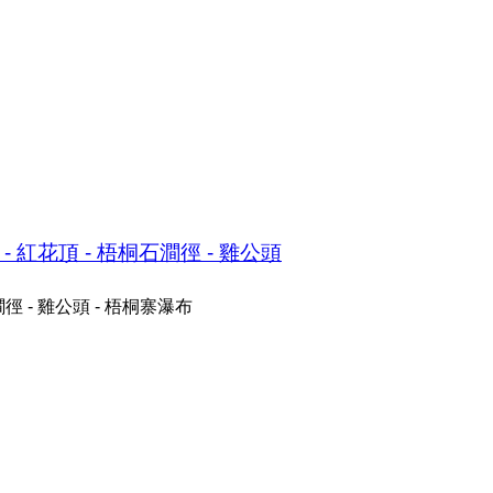
 - 紅花頂 - 梧桐石澗徑 - 雞公頭
澗徑 - 雞公頭 - 梧桐寨瀑布