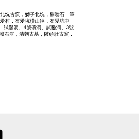
北坑古窯，獅子北坑，鷹嘴石，筆
愛村，友愛坑橫山徑，友愛坑中
、試鑿洞、4號礦洞、試鑿洞、3號
草城右澗，清朝古墓，陂頭肚古窯，