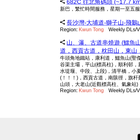
682C 往北角碼頭 (~17.7 km
新巴，繁忙時間服務，星期一至五服
長沙灣-大埔道-獅子山-飛鵝山-彩
Region:
Kwun
Tong
Weekly DLs/V
山、瀑、古道串燒遊 (鱷
道，西貢古道，枕田山，東山，大老
牛頭角地鐵站，康利道，鱷魚山(聖傑
谷渠主壩，平山(標高柱)，順利邨，
水堤堰、中段、上段)，清平橋，小夏
(！！！)，西貢古道，南陔徑，旗杆
山頭，大老山(近觀標高柱、氣象站
Region:
Kwun
Tong
Weekly DLs/V