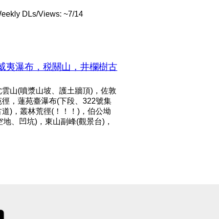
eekly DLs/Views: ~7/14
夏威夷瀑布，税關山，井欄樹古
雲山(噴漿山坡、護土牆頂)，佐敦
徑，蓮苑臺瀑布(下段、322號集
道)，叢林荒徑(！！！)，伯公坳
空地、凹坑)，東山副峰(觀景台)，