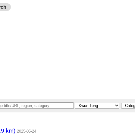
rch
 km)
2025-05-24