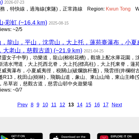
)
2026-07-23
務，特快線，過海線(東隧)，正常路線
Region:
Kwun
Tong
W
虹 (~16.4 km)
2025-08-15
iews: ~2/5
魚山，龍山，平山，沈雲山，大上托，蓮苑臺瀑布，小
山，慈觀古道) (~21.9 km)
2021-04-25
靈女子中學)，功樂道，龍山(榕樹花槽)，觀塘上配水庫花園，沈
新清水灣道，大上托西北脊，大上托(標高柱)，大上托東脊，蓮苑
威夷瀑布，小夏威夷徑，税關山(破爛旗杆躉)，飛雲徑(井欄樹古
躉R13，枕田山(樹林)，飛鵝山道，象山、東山山坳，東山主峰(
)，吊草岩，慈觀古道，慈雲山邨中央遊樂場
iews: ~0/7
Prev
8
9
10
11
12
13
14
15
16
17
Next