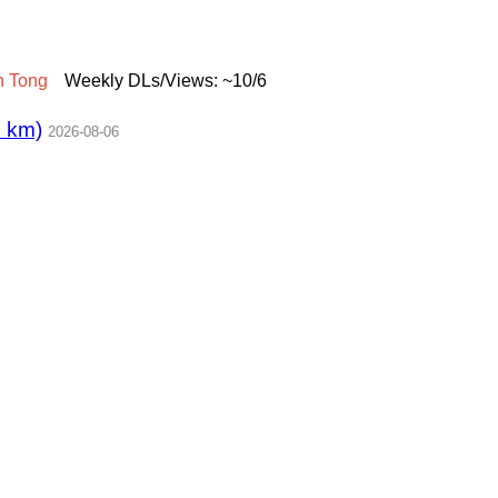
n
Tong
Weekly DLs/Views: ~10/6
km)
2026-08-06