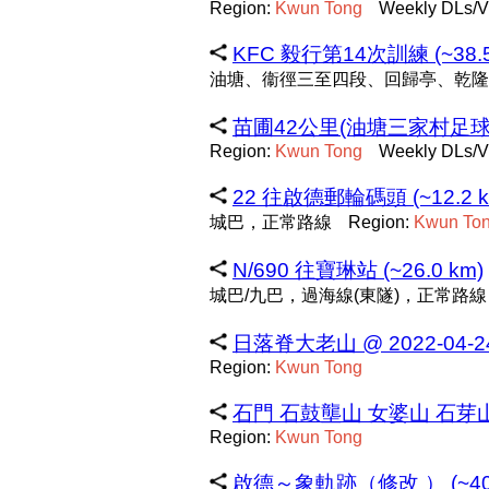
Region:
Kwun
Tong
Weekly DLs/V
KFC 毅行第14次訓練 (~38.5
油塘、衞徑三至四段、回歸亭、乾隆
苗圃42公里(油塘三家村足球場往大
Region:
Kwun
Tong
Weekly DLs/V
22 往啟德郵輪碼頭 (~12.2 k
城巴，正常路線
Region:
Kwun
To
N/690 往寶琳站 (~26.0 km)
城巴/九巴，過海線(東隧)，正常路線
日落脊大老山 @ 2022-04-24 1
Region:
Kwun
Tong
石門 石鼓壟山 女婆山 石芽山 
Region:
Kwun
Tong
啟德～象軌跡（修改 ） (~40.