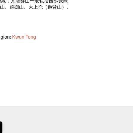
際線，九龍群山一般包括西起琵琶
山、飛鵝山、大上托（過背山）、
gion:
Kwun
Tong