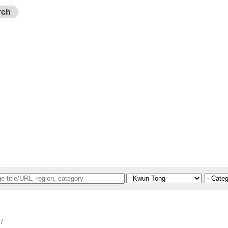
rch
07