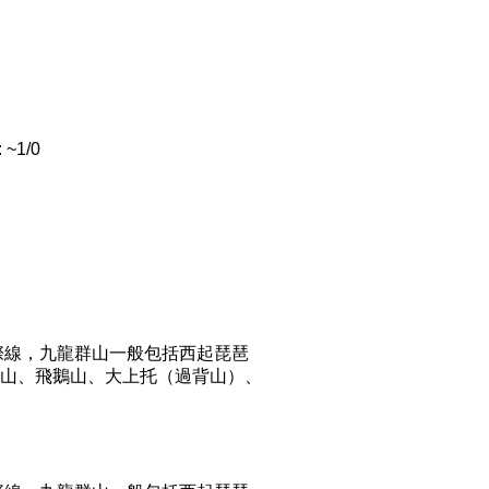
 ~1/0
際線，九龍群山一般包括西起琵琶
山、飛鵝山、大上托（過背山）、