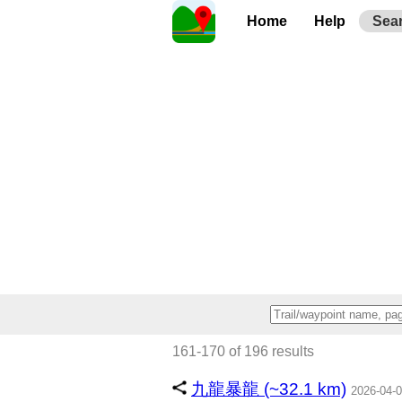
Home
Help
Sea
161-170 of 196 results
九龍暴龍 (~32.1 km)
2026-04-