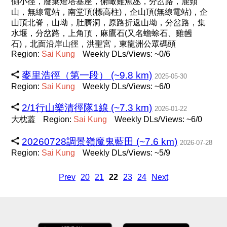
側小徑，廢棄燈塔基座，俯瞰雞魚氹，分岔路，鹿頸
山，無線電站，南堂頂(標高柱)，企山頂(無線電站)，企
山頂北脊，山坳，肚臍洞，原路折返山坳，分岔路，集
水堰，分岔路，上角頂，麻鷹石(又名蟾蜍石、雞乸
石)，北面沿岸山徑，洪聖宮，東龍洲公眾碼頭
Region:
Sai
Kung
Weekly DLs/Views: ~0/6
麥里浩徑（第一段） (~9.8 km)
2025-05-30
Region:
Sai
Kung
Weekly DLs/Views: ~6/0
2/1行山樂清徑隊1線 (~7.3 km)
2026-01-22
大枕蓋
Region:
Sai
Kung
Weekly DLs/Views: ~6/0
20260728調景嶺魔鬼藍田 (~7.6 km)
2026-07-28
Region:
Sai
Kung
Weekly DLs/Views: ~5/9
Prev
20
21
22
23
24
Next