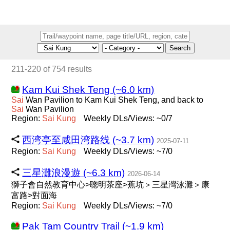
Search
211-220 of 754 results
Kam Kui Shek Teng (~6.0 km)
Sai
Wan Pavilion to Kam Kui Shek Teng, and back to
Sai
Wan Pavilion
Region:
Sai
Kung
Weekly DLs/Views: ~0/7
西湾亭至咸田湾路线 (~3.7 km)
2025-07-11
Region:
Sai
Kung
Weekly DLs/Views: ~7/0
三星灘浪漫遊 (~6.3 km)
2026-06-14
獅子會自然教育中心>聰明茶座>蕉坑＞三星灣泳灘＞康
富路>對面海
Region:
Sai
Kung
Weekly DLs/Views: ~7/0
Pak Tam Country Trail (~1.9 km)