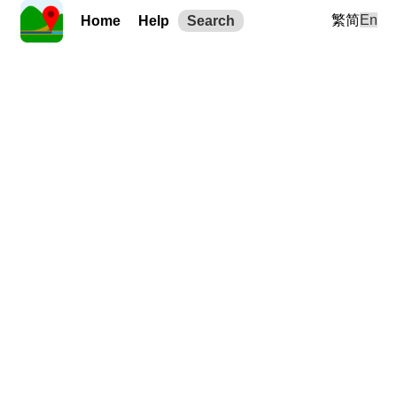
繁
简
En
Home
Help
Search