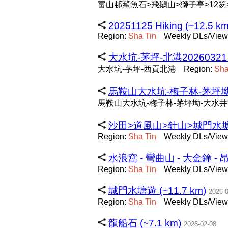
富山邨鯊魚石>飛鵝山>獅子亭>12笏
20251125 Hiking (~12.5 km
Region:
Sha
Tin
Weekly DLs/Views
大水坑-茅坪-北港20260321 09
大水坑-芧坪-西貢北港
Region:
Sh
馬鞍山大水坑-梅子林-茅坪坳-大水井
馬鞍山大水坑-梅子林-茅坪坳-大水井
沙田>道風山>針山>城門水塘>菠
Region:
Sha
Tin
Weekly DLs/Views
水浪窩 - 彎曲山 - 大金鐘 - 昂
Region:
Sha
Tin
Weekly DLs/Views
城門水塘遊 (~11.7 km)
2026-
Region:
Sha
Tin
Weekly DLs/Views
龍船石 (~7.1 km)
2026-02-08