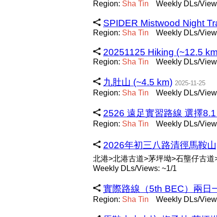
Region:
Sha
Tin
Weekly DLs/Views
SPIDER Mistwood Night Tra
Region:
Sha
Tin
Weekly DLs/View
20251125 Hiking (~12.5 km
Region:
Sha
Tin
Weekly DLs/Views
九肚山 (~4.5 km)
2025-11-25
Region:
Sha
Tin
Weekly DLs/Views
2526 遠足實習路線 選擇8.1 (
Region:
Sha
Tin
Weekly DLs/Views
2026年初三八路清徑馬鞍山8️⃣ 
北港>北港古道>茅坪坳>石壟仔古道
Weekly DLs/Views: ~1/1
實際路線（5th BEC）兩日一夜［
Region:
Sha
Tin
Weekly DLs/Views