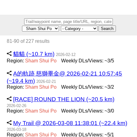
Search
81-90 of 227 results
貓貓 (~10.7 km)
2026-02-12
Region:
Sham
Shui
Po
Weekly DLs/Views: ~3/5
A的軌跡 慈獅畢金@ 2026-02-21 10:57:45
(~19.4 km)
2026-02-21
Region:
Sham
Shui
Po
Weekly DLs/Views: ~3/2
[RACE] ROUND THE LION (~20.5 km)
2026-02-26
Region:
Sham
Shui
Po
Weekly DLs/Views: ~3/0
My Trail @ 2026-03-08 11:38:01 (~22.4 km)
2026-03-18
Region:
Sham
Shui
Po
Weekly DLs/Views: ~5/1