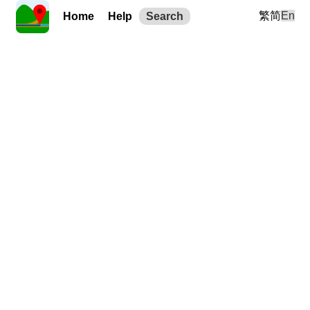
繁
简
En
Home
Help
Search