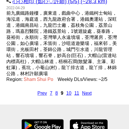
心心相印 (如心♡許願) (5/5) (~28.3 km)
2022-04-29
前九廣鐵路鐘樓，廣東道，戲曲中心，港鐵柯士甸站，
海泓道，海庭道，西九龍政府合署，港鐵奧運站，深旺
道，港鐵南昌站，九龍巴士廠，荔枝角公園，荔景山
路，瑪嘉烈醫院，港鐵荔景站，1號迴旋處，葵泰路，
葵裕街，永順街，荃灣華人永遠墳場，荃灣屠房，荃灣
公園，如心廣場，禾笛街，沙咀道遊樂場，福來邨，美
環街，光板田村，荃錦公路，城門引水道，川龍管理
站，響石墳場，響石脊，妙高台(巨石)，大帽山(雷達站
內標高柱)，大帽山林道，梧桐石澗(散髮瀑、主瀑、彩
虹瀑)，蕉坑，小菴山(村)，龍丫排古道，龍丫排，林錦
公路，林村許願廣場
Region:
Sham
Shui
Po
Weekly DLs/Views: ~2/5
Prev
7
8
9
10
11
Next