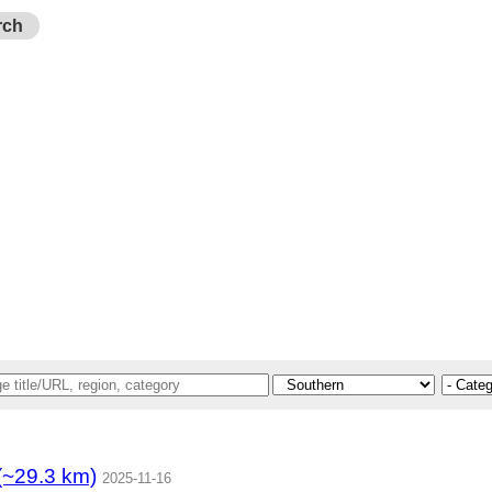
rch
9.3 km)
2025-11-16