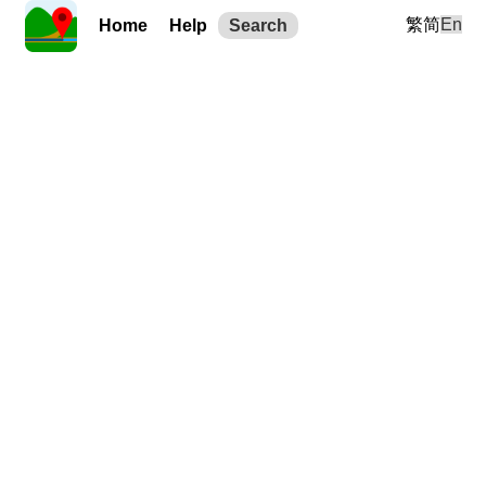
繁
简
En
Home
Help
Search