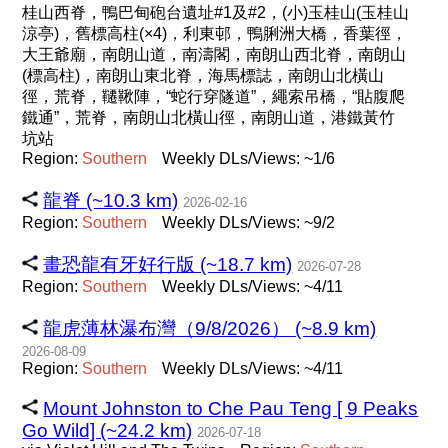
桂山西脊，鴨巴甸砲台遺址#1及#2，(小)玉桂山(玉桂山
涼亭)，舊標高柱(×4)，利東邨，鴨脷洲大橋，香葉徑，
大王爺廟，南朗山道，南濤閣，南朗山西北脊，南朗山
(標高柱)，南朗山東北脊，海馬標誌，南朗山北橫山
徑，荒脊，韆鞦陣，“蛇行穿隧道”，繩索吊橋，“貼腹爬
鐵通”，荒脊，南朗山北橫山徑，南朗山道，港鐵黃竹
坑站
Region:
Southern
Weekly DLs/Views: ~1/6
龍脊 (~10.3 km)
2026-02-16
Region:
Southern
Weekly DLs/Views: ~9/2
畫恐龍有牙好行版 (~18.7 km)
2026-07-28
Region:
Southern
Weekly DLs/Views: ~4/11
龍虎薄林瀑布灣（9/8/2026） (~8.9 km)
2026-08-09
Region:
Southern
Weekly DLs/Views: ~4/11
Mount Johnston to Che Pau Teng [ 9 Peaks
Go Wild] (~24.2 km)
2026-07-18