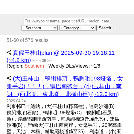
Search
51-60 of 576 results
真假玉桂山plan @ 2025-09-30 19:18:11
(~4.2 km)
2025-09-30
Region:
Southern
Weekly DLs/Views: ~1/6
(大)玉桂山，鴨脷排頂，鴨脷咀198燈塔，女
鬼手岩(！！！)，鴨巴甸砲台，(小)玉桂山，南
朗山(西北脊、東北脊、北橫山徑) (~12.6 km)
2026-04-24
利東邨巴士總站，(大)玉桂山(標高柱)，連島沙洲(B)，
鴨脷排頂(石頭)，鴨脷咀198燈塔(C)，鴨脷咀(石屎
躉)，岸綑鴨脷排西南岸，輔助繩棧道(%至%%)，連島
沙洲(B)，岸綑(大)玉桂山西南岸，女鬼手岩，20呎高崖
壁，天池，木橋、輔助繩棧道($至$$)，利南道，(小)玉