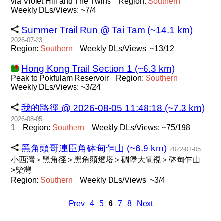
via Violet Hill and The Twins
Region:
Southern
Weekly DLs/Views: ~7/4
Summer Trail Run @ Tai Tam (~14.1 km)
2026-07-23
Region:
Southern
Weekly DLs/Views: ~13/12
Hong Kong Trail Section 1 (~6.3 km)
Peak to Pokfulam Reservoir
Region:
Southern
Weekly DLs/Views: ~3/24
我的路徑 @ 2026-08-05 11:48:18 (~7.3 km)
2026-08-05
1
Region:
Southern
Weekly DLs/Views: ~75/198
黑角頭哥連臣角砵甸乍山 (~6.9 km)
2022-01-05
小西灣＞黑角徑＞黑角頭燈塔＞碉堡大電視＞砵甸乍山
>柴灣
Region:
Southern
Weekly DLs/Views: ~3/4
Prev
4
5
6
7
8
Next