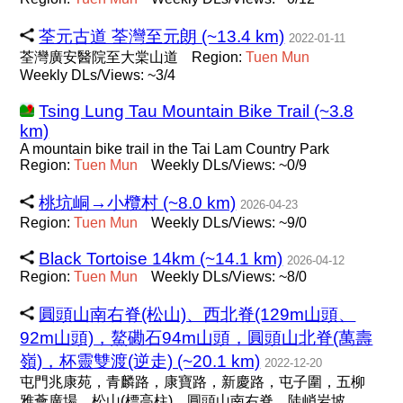
荃元古道 荃灣至元朗 (~13.4 km)
2022-01-11
荃灣廣安醫院至大棠山道
Region:
Tuen
Mun
Weekly DLs/Views: ~3/4
Tsing Lung Tau Mountain Bike Trail (~3.8
km)
A mountain bike trail in the Tai Lam Country Park
Region:
Tuen
Mun
Weekly DLs/Views: ~0/9
桃坑峒→小欖村 (~8.0 km)
2026-04-23
Region:
Tuen
Mun
Weekly DLs/Views: ~9/0
Black Tortoise 14km (~14.1 km)
2026-04-12
Region:
Tuen
Mun
Weekly DLs/Views: ~8/0
圓頭山南右脊(松山)、西北脊(129m山頭、
92m山頭)，鰲磡石94m山頭，圓頭山北脊(萬壽
嶺)，杯靈雙渡(逆走) (~20.1 km)
2022-12-20
屯門兆康苑，青麟路，康寶路，新慶路，屯子圍，五柳
雅薈廣場，松山(標高柱)，圓頭山南右脊，陡峭岩坡