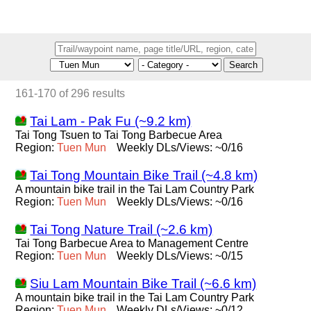
Search
161-170 of 296 results
Tai Lam - Pak Fu (~9.2 km)
Tai Tong Tsuen to Tai Tong Barbecue Area
Region:
Tuen
Mun
Weekly DLs/Views: ~0/16
Tai Tong Mountain Bike Trail (~4.8 km)
A mountain bike trail in the Tai Lam Country Park
Region:
Tuen
Mun
Weekly DLs/Views: ~0/16
Tai Tong Nature Trail (~2.6 km)
Tai Tong Barbecue Area to Management Centre
Region:
Tuen
Mun
Weekly DLs/Views: ~0/15
Siu Lam Mountain Bike Trail (~6.6 km)
A mountain bike trail in the Tai Lam Country Park
Region:
Tuen
Mun
Weekly DLs/Views: ~0/12