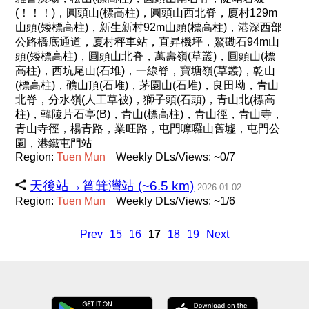
(！！！)，圓頭山(標高柱)，圓頭山西北脊，廈村129m
山頭(矮標高柱)，新生新村92m山頭(標高柱)，港深西部
公路橋底通道，廈村秤車站，直昇機坪，鰲磡石94m山
頭(矮標高柱)，圓頭山北脊，萬壽嶺(草叢)，圓頭山(標
高柱)，西坑尾山(石堆)，一線脊，寶塘嶺(草叢)，乾山
(標高柱)，礦山頂(石堆)，茅園山(石堆)，良田坳，青山
北脊，分水嶺(人工草被)，獅子頭(石頭)，青山北(標高
柱)，韓陵片石亭(B)，青山(標高柱)，青山徑，青山寺，
青山寺徑，楊青路，業旺路，屯門嚤囉山舊墟，屯門公
園，港鐵屯門站
Region:
Tuen
Mun
Weekly DLs/Views: ~0/7
天後站→筲箕灣站 (~6.5 km)
2026-01-02
Region:
Tuen
Mun
Weekly DLs/Views: ~1/6
Prev
15
16
17
18
19
Next