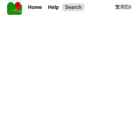
繁
简
En
Home
Help
Search