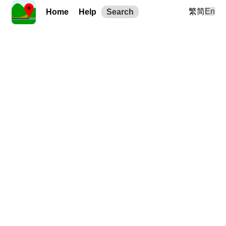
繁
简
En
Home
Help
Search