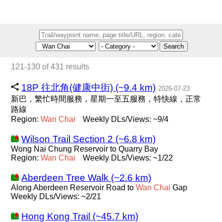
Search
121-130 of 431 results
18P 往北角(健康中街) (~9.4 km)
2026-07-23
新巴，繁忙時間服務，星期一至五服務，特快線，正常
路線
Region:
Wan
Chai
Weekly DLs/Views: ~9/4
Wilson Trail Section 2 (~6.8 km)
Wong Nai Chung Reservoir to Quarry Bay
Region:
Wan
Chai
Weekly DLs/Views: ~1/22
Aberdeen Tree Walk (~2.6 km)
Along Aberdeen Reservoir Road to
Wan
Chai
Gap
Weekly DLs/Views: ~2/21
Hong Kong Trail (~45.7 km)