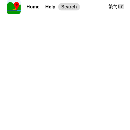
繁
简
En
Home
Help
Search