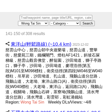
Search
141-150 of 308 results
東洋山(輕鬆路線) (~10.4 km)
2023-12-02
慈雲山中心，慈雲山邨中央遊樂場，慈雲山道，豐華
街，慈愛苑三期，鐵欄閘門、燈柱AF1421，斜坡石屎
梯級，慈雲山觀音佛堂，醉翁園，沙田坳道，獅子亭路
口，獅子亭，沙田坳，沙田坳道，麥理浩徑(第五
段)M101至M098標柱，衛奕信徑(第四段)W046至W040
標柱，吊草岩，沙田坳道、扎山道、飛鵝山道分岔路，
飛鵝山道，大老坳、東洋山路口(A)，衛奕信徑(第四
段)W040標柱，大老坳，東洋山，返回路口(A)，飛鵝山
道，税關坳，飛鵝山石碑，茶寮坳(飛鵝山道、清水灣
道分岔路)，清水灣道，彩雲邨，彩虹港鐵站
Region:
Wong
Tai
Sin
Weekly DLs/Views: ~4/8