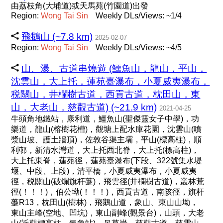
由荔枝角(大埔道)或天馬苑(竹園道)出發
Region:
Wong
Tai
Sin
Weekly DLs/Views: ~1/4
飛鵝山 (~7.8 km)
2025-02-07
Region:
Wong
Tai
Sin
Weekly DLs/Views: ~4/5
山、瀑、古道串燒遊 (鱷魚山，龍山，平山，
沈雲山，大上托，蓮苑臺瀑布，小夏威夷瀑布，
税關山，井欄樹古道，西貢古道，枕田山，東
山，大老山，慈觀古道) (~21.9 km)
2021-04-25
牛頭角地鐵站，康利道，鱷魚山(聖傑靈女子中學)，功
樂道，龍山(榕樹花槽)，觀塘上配水庫花園，沈雲山(噴
漿山坡、護土牆頂)，佐敦谷渠主壩，平山(標高柱)，順
利邨，新清水灣道，大上托西北脊，大上托(標高柱)，
大上托東脊，蓮苑徑，蓮苑臺瀑布(下段、322號集水堤
堰、中段、上段)，清平橋，小夏威夷瀑布，小夏威夷
徑，税關山(破爛旗杆躉)，飛雲徑(井欄樹古道)，叢林荒
徑(！！！)，伯公坳(！！！)，西貢古道，南陔徑，旗杆
躉R13，枕田山(樹林)，飛鵝山道，象山、東山山坳，
東山主峰(空地、凹坑)，東山副峰(觀景台)，山頭，大老