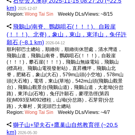
石壁去大澳@ 2025-11-15 08:27:20 (~22.5
km)
2025-12-07
Region:
Wong
Tai
Sin
Weekly DLs/Views: ~8/15
飛鵝山(南脊、鸚鵡咀石(！！！)、自殺崖
(！！！)、北脊)，象山，東山，東洋山，兔仔許
願石 (~8.1 km)
2026-04-12
順利邨巴士總站，順緻街，順緻街休憩處，清水灣道，
飛鵝山道，飛鵝山南脊，鸚鵡咀石(！！！)，自殺崖
(！！！)，攀石崖(！！！)，飛鵝山無線電站，飛鵝山
(標高柱、飛鵝山電視發射站)，直昇機坪，飛鵝山北
脊，肥豬石，象山(大石)，579m山頭(小空地)，578m山
頭(大石堆)，電塔，東山(草地)，542m山頭(飛鵝山觀景
台)，飛鵝山觀景台(飛鵝山道)，飛鵝山道，大老坳(分岔
路)，東洋山(石堆)，兔仔許願石，麥理浩徑(第四
段)M093至M092標柱，山坳(分岔路)，石芽背(分岔
路)，大輋村，黃泥頭巴士總站
Region:
Wong
Tai
Sin
Weekly DLs/Views: ~4/7
獅子山+望夫石+鷹巢山自然教育徑 (~20.5
km)
2026-05-30