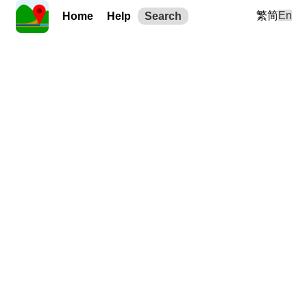
繁
简
En
Home
Help
Search