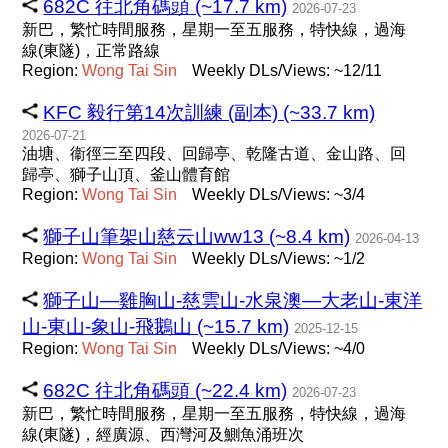
682C 往北角碼頭 (~17.7 km)
2026-07-23
新巴，繁忙時間服務，星期一至五服務，特快線，過海
線(東隧)，正常路線
Region:
Wong
Tai
Sin
Weekly DLs/Views: ~12/11
KFC 毅行第14次訓練 (副本) (~33.7 km)
2026-07-21
油塘、衞徑三至四段、回歸亭、乾隆古道、金山路、回
歸亭、獅子山頂、釜山體育館
Region:
Wong
Tai
Sin
Weekly DLs/Views: ~3/4
獅子山筆架山慈云山ww13 (~8.4 km)
2026-04-13
Region:
Wong
Tai
Sin
Weekly DLs/Views: ~1/2
獅子山—雞胸山-慈雲山-水泉澳—大老山-東洋
山-東山-象山-飛鵝山 (~15.7 km)
2025-12-15
Region:
Wong
Tai
Sin
Weekly DLs/Views: ~4/0
682C 往北角碼頭 (~22.4 km)
2026-07-23
新巴，繁忙時間服務，星期一至五服務，特快線，過海
線(東隧)，經廣源、西灣河及鰂魚涌班次