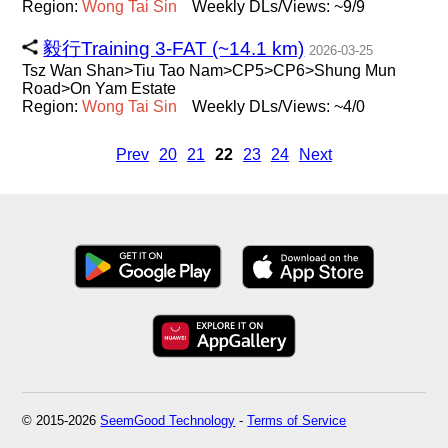
Region:
Wong
Tai
Sin
Weekly DLs/Views: ~9/9
毅行Training 3-FAT (~14.1 km)
2026-03-25
Tsz Wan Shan>Tiu Tao Nam>CP5>CP6>Shung Mun
Road>On Yam Estate
Region:
Wong
Tai
Sin
Weekly DLs/Views: ~4/0
Prev
20
21
22
23
24
Next
© 2015-2026
SeemGood Technology
-
Terms of Service