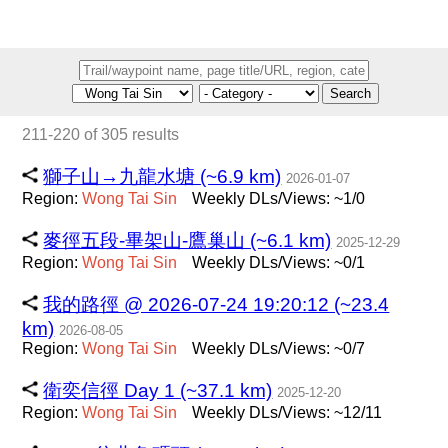
Search
211-220 of 305 results
獅子山→九龍水塘 (~6.9 km)
2026-01-07
Region:
Wong
Tai
Sin
Weekly DLs/Views: ~1/0
麥徑五段-畢架山-鷹巢山 (~6.1 km)
2025-12-29
Region:
Wong
Tai
Sin
Weekly DLs/Views: ~0/1
我的路徑 @ 2026-07-24 19:20:12 (~23.4
km)
2026-08-05
Region:
Wong
Tai
Sin
Weekly DLs/Views: ~0/7
衛奕信徑 Day 1 (~37.1 km)
2025-12-20
Region:
Wong
Tai
Sin
Weekly DLs/Views: ~12/11