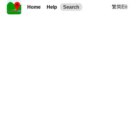
繁
简
En
Home
Help
Search