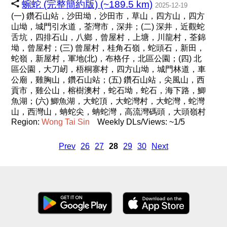
蜿蛇 (完整簡約版) (~189.5 km)
2025-12-19
(一) 鑽石山站，沙田坳，沙田市，草山，四方山，四方
山坳，城門引水道，荃灣市，深井；(二) 深井，近觀蛇
舌坑，四排石山，八鄉，曾屋村，上塘，川龍村，荃錦
坳，曾屋村；(三) 曾屋村，桂角石嶺，蛇頭石，新田，
蛇嶺，新屋村，軍地(北)，布格仔，北區公園；(四) 北
區公園，大刀屻，梧桐寨村，四方山坳，城門林道，車
公廟，雞胸山，鑽石山站；(五) 鑽石山站，尖風山，西
貢市，雞公山，榕樹澳村，蛇石坳，蛇石，海下路，鯽
魚湖；(六) 鯽魚湖，大蛇頂，大蛇灣村，大蛇灣，蛇灣
山，西灣山，蚺蛇尖，蚺蛇灣，高流灣碼頭，大頭嶺村
Region:
Wong
Tai
Sin
Weekly DLs/Views: ~1/5
Prev
26
27
28
29
30
Next