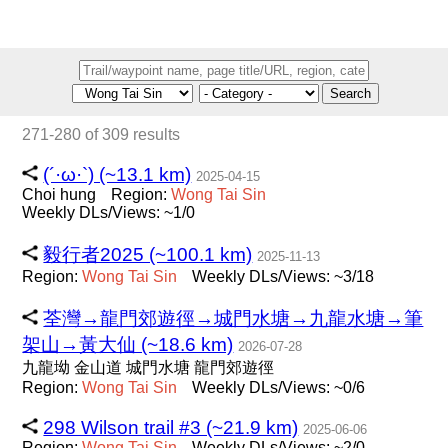
Search
271-280 of 309 results
(´·ω·`) (~13.1 km)
2025-04-15
Choi hung
Region:
Wong
Tai
Sin
Weekly DLs/Views: ~1/0
毅行者2025 (~100.1 km)
2025-11-13
Region:
Wong
Tai
Sin
Weekly DLs/Views: ~3/18
荃灣→龍門郊遊徑→城門水塘→九龍水塘→筆
架山→黃大仙 (~18.6 km)
2026-07-28
九龍坳 金山道 城門水塘 龍門郊遊徑
Region:
Wong
Tai
Sin
Weekly DLs/Views: ~0/6
298 Wilson trail #3 (~21.9 km)
2025-06-06
Region:
Wong
Tai
Sin
Weekly DLs/Views: ~2/0