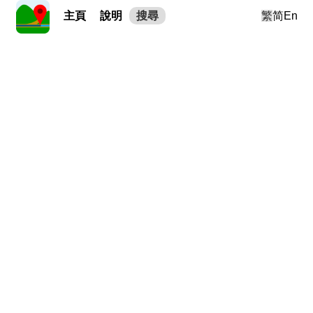
主頁
說明
搜尋
繁
简
En