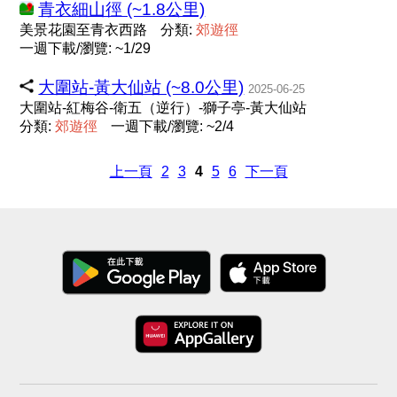
青衣細山徑 (~1.8公里)
美景花園至青衣西路
分類:
郊
遊
徑
一週下載/瀏覽: ~1/29
大圍站-黃大仙站 (~8.0公里)
2025-06-25
大圍站-紅梅谷-衛五（逆行）-獅子亭-黃大仙站
分類:
郊
遊
徑
一週下載/瀏覽: ~2/4
上一頁
2
3
4
5
6
下一頁