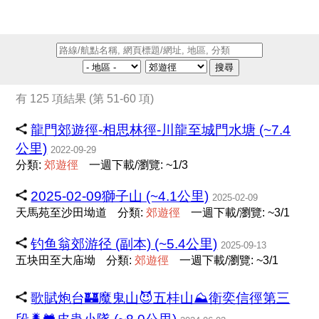
搜尋
有 125 項結果 (第 51-60 項)
龍門郊遊徑-相思林徑-川龍至城門水塘 (~7.4
公里)
2022-09-29
分類:
郊
遊
徑
一週下載/瀏覽: ~1/3
2025-02-09獅子山 (~4.1公里)
2025-02-09
天馬苑至沙田坳道
分類:
郊
遊
徑
一週下載/瀏覽: ~3/1
钓鱼翁郊游径 (副本) (~5.4公里)
2025-09-13
五块田至大庙坳
分類:
郊
遊
徑
一週下載/瀏覽: ~3/1
歌賦炮台🏰魔鬼山😈五桂山⛰️衛奕信徑第三