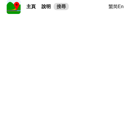
主頁
說明
搜尋
繁
简
En