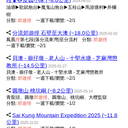
段🐛🐸皮蟲小隊 (~8.0公里)
2024-06-03
油塘▶️歌賦炮台▶️魔鬼山炮台▶️五桂山▶️馬游塘村▶️井欄
樹
分類:
郊
遊
徑
一週下載/瀏覽: ~2/1
分流郊遊徑 石壁至大澳 (~18.0公里)
2025-01-02
鳳凰
徑
第七段(落分流東灣)至分流村
分類:
郊
遊
徑
一週下載/瀏覽: ~2/1
貝澳 - 廟仔墩 - 老人山 - 十塱水塘 - 芝麻灣懲
教所 (~14.5公里)
2025-01-27
貝澳 - 廟仔墩 - 老人山 - 十塱水塘 - 芝麻灣懲教所
分類:
郊
遊
徑
一週下載/瀏覽: ~2/1
圓墩山 桃坑峒 (~8.2公里)
2025-03-14
青龍頭、圓墩
郊
遊
徑
、圓墩山、桃坑峒、大欖監獄
分類:
郊
遊
徑
一週下載/瀏覽: ~1/2
Sai Kung Mountain Expedition 2025 (~11.8
公里)
2025-11-02