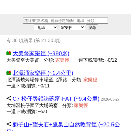
搜尋
有 36 項結果 (第 21-30 項)
大美督家樂徑 (~990米)
大美督至大美督
分類:
家
樂
徑
一週下載/瀏覽: ~0/12
北潭涌家樂徑 (~1.4公里)
北潭涌燒烤場停車場至北潭路
分類:
家
樂
徑
一週下載/瀏覽: ~0/11
C7 松仔尋鉛訪碗窰-FAT (~9.4公里)
2026-03-27
大埔滘松仔園至大埔碗窰
分類:
家
樂
徑
一週下載/瀏覽: ~5/0
獅子山+望夫石+鷹巢山自然教育徑 (~20.5公