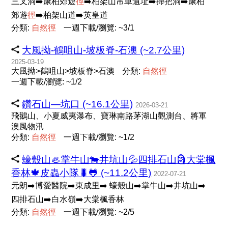
三叉洞➡️康柏郊遊
徑
➡️柏架山吊車遺址➡️掃把洞➡️康柏
郊遊
徑
➡️柏架山道➡️英皇道
分類:
自
然
徑
一週下載/瀏覽: ~3/1
大風拗-鶴咀山-坡板脊-石澳 (~2.7公里)
2025-03-19
大風拗>鶴咀山>坡板脊>石澳
分類:
自
然
徑
一週下載/瀏覽: ~1/2
鑽石山—坑口 (~16.1公里)
2026-03-21
飛鵝山、小夏威夷瀑布、寶琳南路茅湖山觀測台、將軍
澳風物汛
分類:
自
然
徑
一週下載/瀏覽: ~1/2
蠔殼山🦪掌牛山🐄井坑山💦四排石山🗿大棠楓
香林🍁皮蟲小隊🐛🐸 (~11.2公里)
2022-07-21
元朗➡️博愛醫院➡️東成里➡️ 蠔殼山➡️掌牛山➡️井坑山➡️
四排石山➡️白水嶺➡️大棠楓香林
分類:
自
然
徑
一週下載/瀏覽: ~2/5