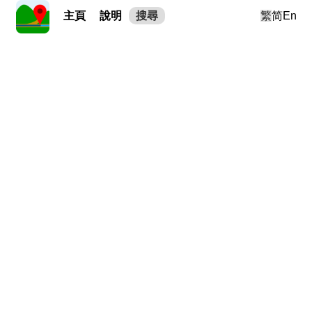
主頁
說明
搜尋
繁
简
En