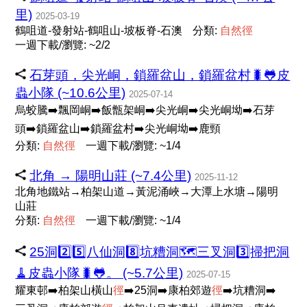
里)
2025-03-19
鶴咀道-發射站-鶴咀山-坡板脊-石澳
分類:
自
然
徑
一週下載/瀏覽: ~2/2
石芽頭，尖光峒，鎖羅盆山，鎖羅盆村🐛🐸皮
蟲小隊 (~10.6公里)
2025-07-14
烏蛟騰➡️飄岡峒➡️飯甑架峒➡️尖光峒➡️尖光峒坳➡️石芽
頭➡️鎖羅盆山➡️鎖羅盆村➡️尖光峒坳➡️鹿頸
分類:
自
然
徑
一週下載/瀏覽: ~1/4
北角 → 陽明山莊 (~7.4公里)
2025-11-12
北角地鐵站→柏架山道→黃泥涌峽→大潭上水塘→陽明
山莊
分類:
自
然
徑
一週下載/瀏覽: ~1/4
25洞2️⃣5️⃣八仙洞8️⃣坑糟洞🗺三叉洞3️⃣掃把洞
🧹皮蟲小隊🐛🐸。 (~5.7公里)
2025-07-15
耀東邨➡️柏架山橫山
徑
➡️25洞➡️康柏郊遊
徑
➡️坑糟洞➡️