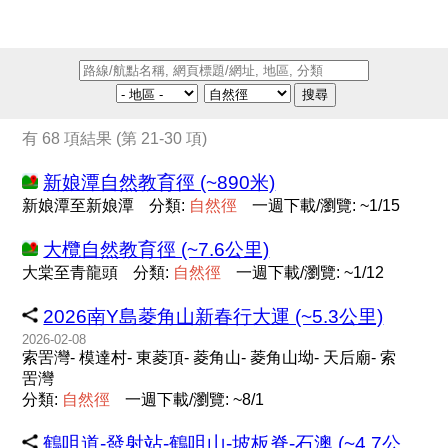
搜尋
有 68 項結果 (第 21-30 項)
新娘潭自然教育徑 (~890米)
新娘潭至新娘潭
分類:
自
然
徑
一週下載/瀏覽: ~1/15
大欖自然教育徑 (~7.6公里)
大棠至青龍頭
分類:
自
然
徑
一週下載/瀏覽: ~1/12
2026南Y島菱角山新春行大運 (~5.3公里)
2026-02-08
索罟灣- 模達村- 東菱頂- 菱角山- 菱角山坳- 天后廟- 索
罟灣
分類:
自
然
徑
一週下載/瀏覽: ~8/1
鶴咀道-發射站-鶴咀山-坡板脊-石澳 (~4.7公