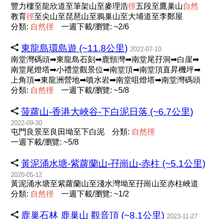
豐力樓至龍欣道至筆架山至麥理浩
徑
五段至鷹巢山
自
然
教育
徑
至尖山至琵琶山至鴉巢山至大埔道至李鄭屋
分類:
自
然
徑
一週下載/瀏覽: ~2/6
東龍島環島遊 (~11.8公里)
2022-07-10
南堂灣碼頭➡東龍島石刻➡鹿頸灣➡南堂尾孖洞➡白崖➡
南堂尾燈塔➡小禮堂觀景位➡南堂頂➡南堂頂直昇機坪➡
上角頂➡東龍洲營地➡噴水岩➡南堂咀燈塔➡南堂灣碼頭
分類:
自
然
徑
一週下載/瀏覽: ~5/8
菠蘿山-香港大峽谷-下白泥日落 (~6.7公里)
2022-09-30
屯門良景至良田坳至下白泥
分類:
自
然
徑
一週下載/瀏覽: ~5/8
黃泥涌水塘-紫蘿蘭山-孖崗山-赤柱 (~5.1公里)
2020-05-12
黃泥涌水塘至紫蘿蘭山至淺水灣坳至孖崗山至赤柱峽道
分類:
自
然
徑
一週下載/瀏覽: ~1/2
鹿巢石林 鹿巢山 觀音頂 (~8.1公里)
2023-11-27