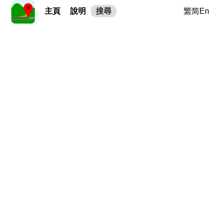
主頁
說明
搜尋
繁
简
En