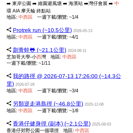
➡️ 東岸公園 ➡️ 維園避風塘 ➡️ 海濱站 ➡️灣仔會展 ➡️
中
環 AIA 摩天輪 終點站
地區:
中
西
區
一週下載/瀏覽: ~1/4
Protrek run (~10.5公里)
2026-05-13
地區:
中
西
區
一週下載/瀏覽: ~4/1
劏青蛙🐸 (~21.1公里)
2024-08-11
芝加哥大學-小
西
灣
地區:
中
西
區
一週下載/瀏覽: ~1/11
我的路徑 @ 2026-07-13 17:26:00 (~14.3公
里)
2026-07-29
地區:
中
西
區
一週下載/瀏覽: ~3/4
另類逆走港島徑 (~46.8公里)
2025-12-08
地區:
中
西
區
一週下載/瀏覽: ~1/8
香港仔健身徑 (副本) (~2.1公里)
2025-08-03
香港仔郊野公園一循環徑
地區:
中
西
區