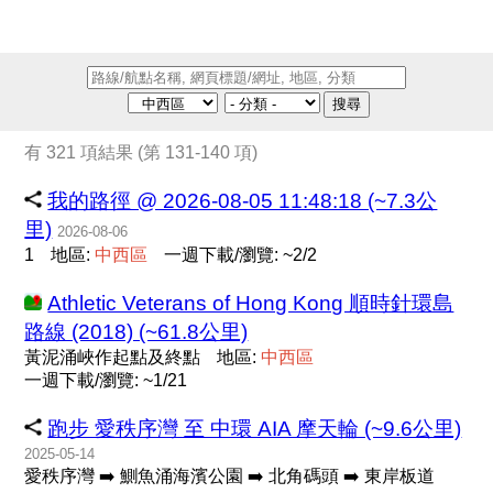
搜尋
有 321 項結果 (第 131-140 項)
我的路徑 @ 2026-08-05 11:48:18 (~7.3公
里)
2026-08-06
1
地區:
中
西
區
一週下載/瀏覽: ~2/2
Athletic Veterans of Hong Kong 順時針環島
路線 (2018) (~61.8公里)
黃泥涌峽作起點及終點
地區:
中
西
區
一週下載/瀏覽: ~1/21
跑步 愛秩序灣 至 中環 AIA 摩天輪 (~9.6公里)
2025-05-14
愛秩序灣 ➡️ 鰂魚涌海濱公園 ➡️ 北角碼頭 ➡️ 東岸板道