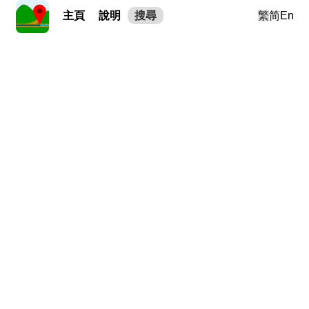
主頁
說明
搜尋
繁
简
En