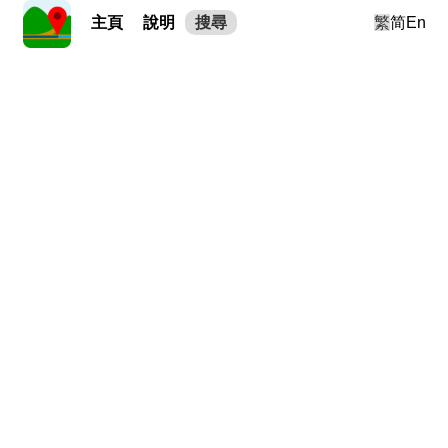
主頁
說明
搜尋
繁
简
En