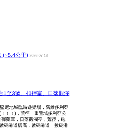
~5.4公里)
2026-07-18
台1至3號、扣押室、日落觀瀾
堅尼地城臨時遊樂場，舊維多利亞
)(！！！)，荒徑，重置域多利亞公
及彈藥庫，日落觀瀾亭，荒徑，砲
！)，數碼港道橋底，數碼港道，數碼港