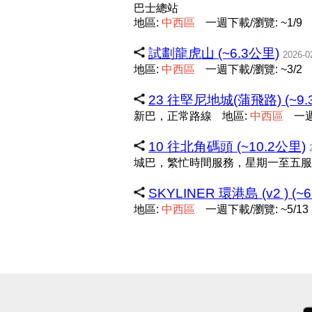
巴士總站
地區:
中
西
區
一週下載/瀏覽: ~1/9
試劃龍虎山 (~6.3公里)
2026-0
地區:
中
西
區
一週下載/瀏覽: ~3/2
23 往堅尼地城(蒲飛路) (~9.
新巴，正常路線
地區:
中
西
區
一週
10 往北角碼頭 (~10.2公里)
城巴，繁忙時間服務，星期一至五服
SKYLINER 環港島 (v2 ) (~
地區:
中
西
區
一週下載/瀏覽: ~5/13