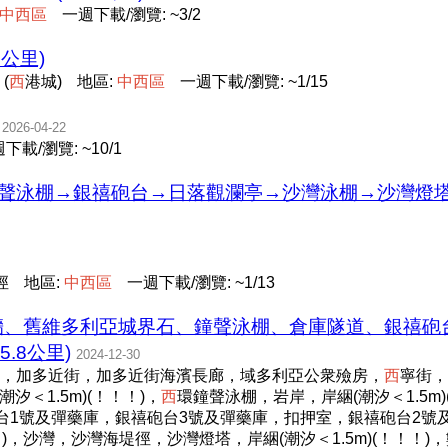
中
西
區
一週下載/瀏覽: ~3/2
1公里)
(
西
港城)
地區:
中
西
區
一週下載/瀏覽: ~1/15
2026-04-22
下載/瀏覽: ~10/1
→鐘聲泳棚→銀禧砲台→日落觀瀾亭→沙灣泳棚→沙灣燈塔 (
徑
地區:
中
西
區
一週下載/瀏覽: ~1/13
石牆、舊維多利亞城界石、鐘聲泳棚、倉庫隧道、銀禧砲
.8公里)
2024-12-30
，加多近街，加多近街海濱長廊，域多利亞公衆殮房，
西
寧街，
汐＜1.5m)(！！！)，
西
環鐘聲泳棚，岩岸，岸綑(潮汐＜1.5m
砲台1號及彈藥庫，銀禧砲台3號及彈藥庫，扣押室，銀禧砲台2號
！！)，沙灣，沙灣海堤徑，沙灣燈塔，岸綑(潮汐＜1.5m)(！！