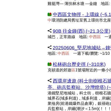
雞籠灣— 薄扶林水塘 —金鐘
地區:
中西區文物徑 - 上環線 (~5.
中
環消防總局舊址至舊上環街市北座 
90B 往金鐘(西) (~21.3公里)
城巴，正常路線
地區:
中
西
區
一週
20250606_堅尼地城站
地區:
中
西
區
一週下載/瀏覽: ~1/10
松林砲台歷史徑 (~310米)
克頓道的郊遊
區
1號場附近的一條小
西環岸邊遊 (科士街樹根
亭、砲兵監察站、沙灣燈塔) (~5
港鐵堅尼地城站，科士街，樹根石牆
城界石(域多利道)，域多利道，岸綑(潮
衆殮房(前港鐵爆炸品倉庫)，銀禧
兵監察站，岸綑(潮汐＜1.5m)(！