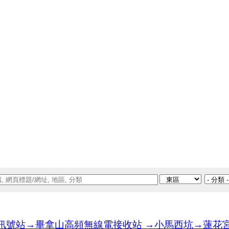
號站→畢拿山高頻無線電接收站 →小馬西坑→蓮花宮→天