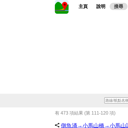
主頁
說明
搜尋
有 473 項結果 (第 111-120 項)
側魚涌→小馬山橋→小馬山訊