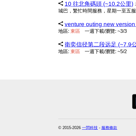
10 往北角碼頭 (~10.2公里)
城巴，繁忙時間服務，星期一至五服
venture outing new versio
地區:
東
區
一週下載/瀏覽: ~3/3
衛奕信径第二段远足 (~7.9公
地區:
東
區
一週下載/瀏覽: ~5/2
© 2015-2026
一閃科技
-
服務條款