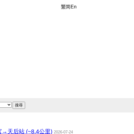
繁
简
En
搜尋
后站 (~8.4公里)
2026-07-24