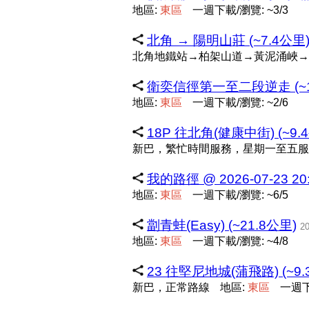
地區:
東
區
一週下載/瀏覽: ~3/3
北角 → 陽明山莊 (~7.4公里
北角地鐵站→柏架山道→黃泥涌峽→
衛奕信徑第一至二段逆走 (~1
地區:
東
區
一週下載/瀏覽: ~2/6
18P 往北角(健康中街) (~9.
新巴，繁忙時間服務，星期一至五服
我的路徑 @ 2026-07-23 20:
地區:
東
區
一週下載/瀏覽: ~6/5
劏青蛙(Easy) (~21.8公里)
20
地區:
東
區
一週下載/瀏覽: ~4/8
23 往堅尼地城(蒲飛路) (~9.
新巴，正常路線
地區:
東
區
一週下