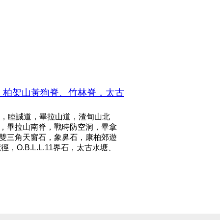
，柏架山黃狗脊、竹林脊，太古
，睦誠道，畢拉山道，渣甸山北
板，畢拉山南脊，戰時防空洞，畢拿
，雙三角天窗石，象鼻石，康柏郊遊
.B.L.L.11界石，太古水塘、