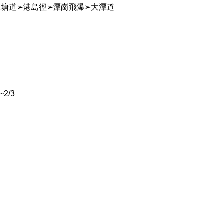
水塘道➢港島徑➢潭崗飛瀑➢大潭道
2/3