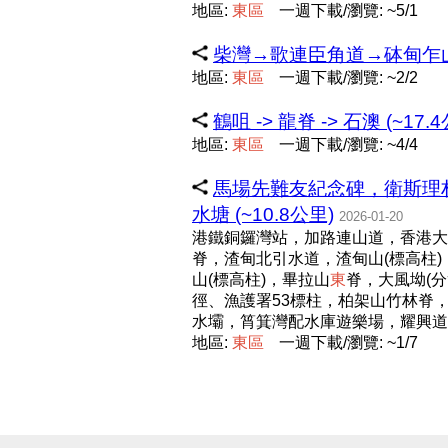
地區:
東
區
一週下載/瀏覽: ~5/1
柴灣→歌連臣角道→砵甸乍山→小
地區:
東
區
一週下載/瀏覽: ~2/2
鶴咀 -> 龍脊 -> 石澳 (~17.
地區:
東
區
一週下載/瀏覽: ~4/4
馬場先難友紀念碑，衛斯理
水塘 (~10.8公里)
2026-01-20
港鐵銅鑼灣站，加路連山道，香港大
脊，渣甸北引水道，渣甸山(標高柱)
山(標高柱)，畢拉山
東
脊，大風坳(
徑、漁護署53標柱，柏架山竹林脊，
水壩，筲箕灣配水庫遊樂場，耀興道
地區:
東
區
一週下載/瀏覽: ~1/7