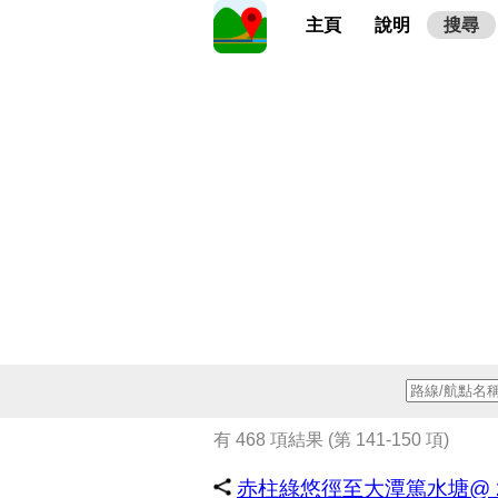
主頁
說明
搜尋
有 468 項結果 (第 141-150 項)
赤柱綠悠徑至大潭篤水塘@ 2026