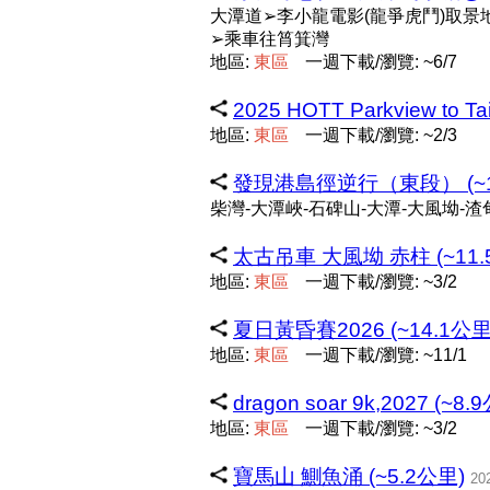
大潭道➢李小龍電影(龍爭虎鬥)取景
➢乘車往筲箕灣
地區:
東
區
一週下載/瀏覽: ~6/7
2025 HOTT Parkview to Ta
地區:
東
區
一週下載/瀏覽: ~2/3
發現港島徑逆行（東段） (~1
柴灣-大潭峽-石碑山-大潭-大風坳-渣
太古吊車 大風坳 赤柱 (~11.
地區:
東
區
一週下載/瀏覽: ~3/2
夏日黃昏賽2026 (~14.1公里
地區:
東
區
一週下載/瀏覽: ~11/1
dragon soar 9k,2027 (~8.
地區:
東
區
一週下載/瀏覽: ~3/2
寶馬山 鰂魚涌 (~5.2公里)
20