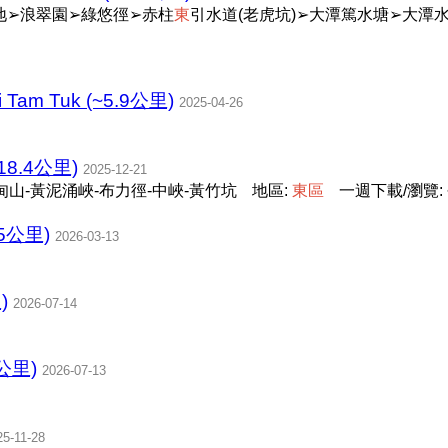
地➢浪翠園➢綠悠徑➢赤柱
東
引水道(老虎坑)➢大潭篤水塘➢大潭
i Tam Tuk (~5.9公里)
2025-04-26
8.4公里)
2025-12-21
甸山-黃泥涌峽-布力徑-中峽-黃竹坑
地區:
東
區
一週下載/瀏覽: ~
5公里)
2026-03-13
)
2026-07-14
9公里)
2026-07-13
25-11-28