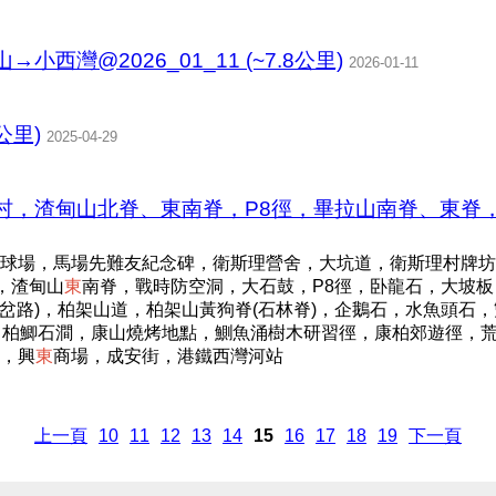
西灣@2026_01_11 (~7.8公里)
2026-01-11
4公里)
2025-04-29
村，渣甸山北脊、東南脊，P8徑，畢拉山南脊、東脊
球場，馬場先難友紀念碑，衛斯理營舍，大坑道，衛斯理村牌坊
，渣甸山
東
南脊，戰時防空洞，大石鼓，P8徑，卧龍石，大坡
分岔路)，柏架山道，柏架山黃狗脊(石林脊)，企鵝石，水魚頭石
柏鯽石澗，康山燒烤地點，鰂魚涌樹木研習徑，康柏郊遊徑，荒徑，O
，興
東
商場，成安街，港鐵西灣河站
上一頁
10
11
12
13
14
15
16
17
18
19
下一頁