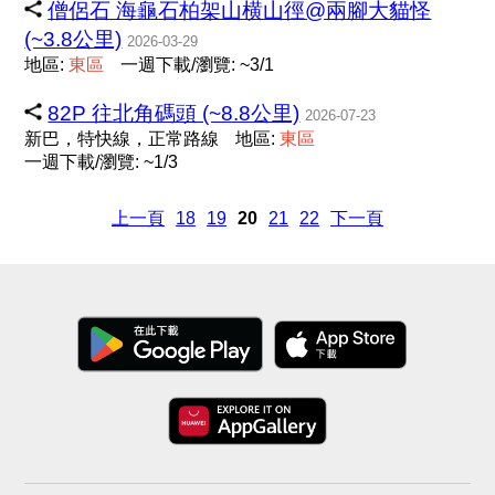
僧侶石 海龜石柏架山横山徑@兩腳大貓怪
(~3.8公里)
2026-03-29
地區:
東
區
一週下載/瀏覽: ~3/1
82P 往北角碼頭 (~8.8公里)
2026-07-23
新巴，特快線，正常路線
地區:
東
區
一週下載/瀏覽: ~1/3
上一頁
18
19
20
21
22
下一頁