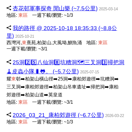
杏花邨軍事探奇 閒山樂 (~7.5公里)
2025-03-14
地區:
東
區
一週下載/瀏覽: ~1/3
我的路徑 @ 2025-10-18 18:35:33 (~8.8公
里)
2025-10-21
西灣河,
東
熹苑,柏架山,大風坳,鰂魚涌
地區:
東
區
一週下載/瀏覽: ~3/1
25洞2️⃣5️⃣八仙洞8️⃣坑糟洞🗺三叉洞3️⃣掃把洞
🧹皮蟲小隊🐛🐸。 (~5.7公里)
2025-07-15
耀
東
邨➡️柏架山橫山徑➡️25洞➡️康柏郊遊徑➡️坑糟洞➡️
三叉洞➡️康柏郊遊徑➡️柏架山吊車遺址➡️掃把洞➡️康柏
郊遊徑➡️柏架山道➡️英皇道
地區:
東
區
一週下載/瀏覽: ~3/1
2026_03_21_康柏郊遊徑 (~6.7公里)
2026-03-22
地區:
東
區
一週下載/瀏覽: ~1/3