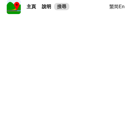
主頁
說明
搜尋
繁
简
En