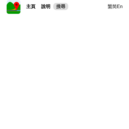
主頁
說明
搜尋
繁
简
En