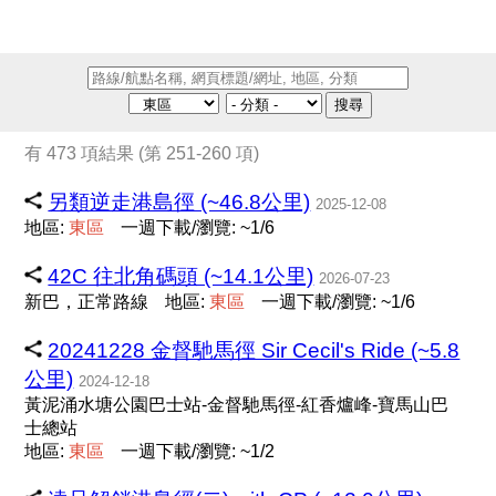
搜尋
有 473 項結果 (第 251-260 項)
另類逆走港島徑 (~46.8公里)
2025-12-08
地區:
東
區
一週下載/瀏覽: ~1/6
42C 往北角碼頭 (~14.1公里)
2026-07-23
新巴，正常路線
地區:
東
區
一週下載/瀏覽: ~1/6
20241228 金督馳馬徑 Sir Cecil's Ride (~5.8
公里)
2024-12-18
黃泥涌水塘公園巴士站-金督馳馬徑-紅香爐峰-寶馬山巴
士總站
地區:
東
區
一週下載/瀏覽: ~1/2