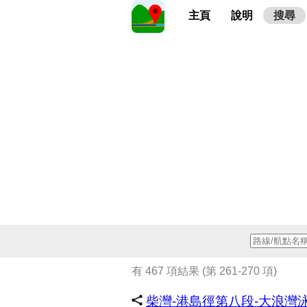
主頁
說明
搜尋
有 467 項結果 (第 261-270 項)
柴灣-港島徑第八段-大浪灣泳灘-大