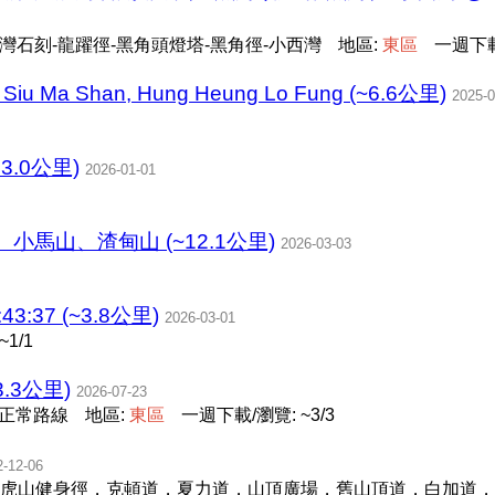
灣石刻-龍躍徑-黑角頭燈塔-黑角徑-小西灣
地區:
東
區
一週下載/
u Ma Shan, Hung Heung Lo Fung (~6.6公里)
2025-0
~13.0公里)
2026-01-01
馬山、渣甸山 (~12.1公里)
2026-03-03
43:37 (~3.8公里)
2026-03-01
1/1
3.3公里)
2026-07-23
，正常路線
地區:
東
區
一週下載/瀏覽: ~3/3
2-12-06
虎山健身徑，克頓道，夏力道，山頂廣場，舊山頂道，白加道，