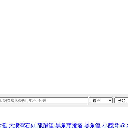
浪灣石刻-龍躍徑-黑角頭燈塔-黑角徑-小西灣 @ 2025-10-