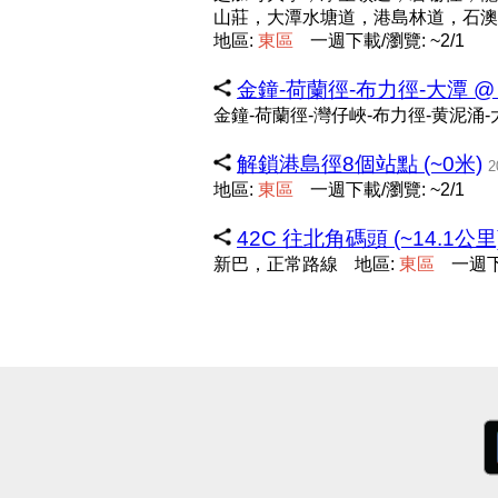
山莊，大潭水塘道，港島林道，石
地區:
東
區
一週下載/瀏覽: ~2/1
金鐘-荷蘭徑-布力徑-大潭 @ 2025
金鐘-荷蘭徑-灣仔峽-布力徑-黄泥涌-
解鎖港島徑8個站點 (~0米)
2
地區:
東
區
一週下載/瀏覽: ~2/1
42C 往北角碼頭 (~14.1公里
新巴，正常路線
地區:
東
區
一週下