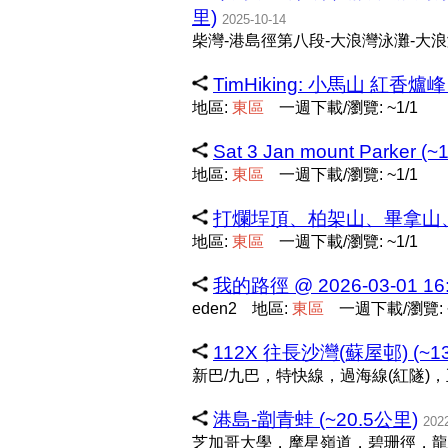
里)
2025-10-14
柴灣-港島徑第八段-大浪灣泳灘-大浪
TimHiking: 小馬山 紅香爐峰 Si
地區:
東
區
一週下載/瀏覽: ~1/1
Sat 3 Jan mount Parker (
地區:
東
區
一週下載/瀏覽: ~1/1
打爛埕頂、柏架山、畢拿山、小
地區:
東
區
一週下載/瀏覽: ~1/1
我的路徑 @ 2026-03-01 16:
eden2
地區:
東
區
一週下載/瀏覽: ~
112X 往長沙灣(蘇屋邨) (~1
新巴/九巴，特快線，過海線(紅隧)
港島-劏青蛙 (~20.5公里)
202
芝加哥大學，摩星嶺道，碧珊徑，龍