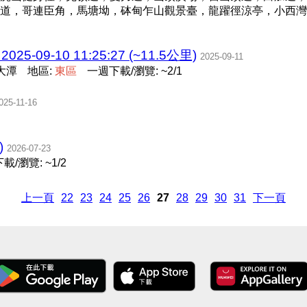
澳道，哥連臣角，馬塘坳，砵甸乍山觀景臺，龍躍徑涼亭，小西灣
-09-10 11:25:27 (~11.5公里)
2025-09-11
大潭
地區:
東
區
一週下載/瀏覽: ~2/1
025-11-16
)
2026-07-23
載/瀏覽: ~1/2
上一頁
22
23
24
25
26
27
28
29
30
31
下一頁