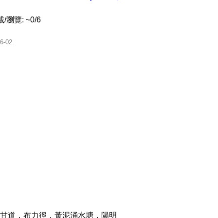
瀏覽: ~0/6
6-02
甘道，布力徑，黃泥涌水塘，陽明