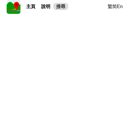
主頁
說明
搜尋
繁
简
En