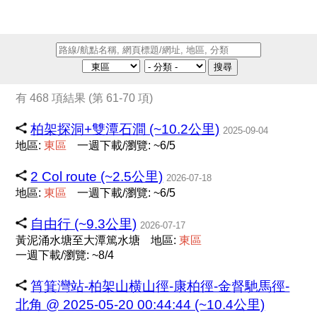
搜尋
有 468 項結果 (第 61-70 項)
柏架探洞+雙潭石澗 (~10.2公里)
2025-09-04
地區:
東
區
一週下載/瀏覽: ~6/5
2 Col route (~2.5公里)
2026-07-18
地區:
東
區
一週下載/瀏覽: ~6/5
自由行 (~9.3公里)
2026-07-17
黃泥涌水塘至大潭篤水塘
地區:
東
區
一週下載/瀏覽: ~8/4
筲箕灣站-柏架山横山徑-康柏徑-金督馳馬徑-
北角 @ 2025-05-20 00:44:44 (~10.4公里)