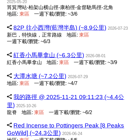
2025-05-20
筲箕灣站-柏架山横山徑-康柏徑-金督馳馬徑-北角
地區:
東
區
一週下載/瀏覽: ~3/6
82P 往小西灣(藍灣半島) (~8.9公里)
2026-07-23
新巴，特快線，正常路線
地區:
東
區
一週下載/瀏覽: ~6/3
紅香小馬畢拿山 (~6.3公里)
2026-08-01
紅香小馬畢拿山
地區:
東
區
一週下載/瀏覽: ~3/9
大潭水塘 (~7.2公里)
2026-07-29
地區:
東
區
一週下載/瀏覽: ~4/7
我的路徑 @ 2025-11-21 09:11:23 (~4.4公
里)
2025-10-26
龍脊
地區:
東
區
一週下載/瀏覽: ~6/2
Red Incense to Pottingers Peak [8 Peaks
GoWild] (~24.3公里)
2026-06-24