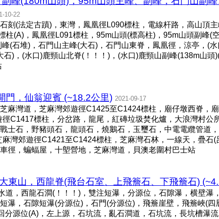
副峰(180m山頭)，95m山頭主峰、副峰，石門山副
1-10-22
刻(法定古蹟)，東灣，鳳凰徑L090標柱，電線杆路，高山頂主
標柱(A)，鳳凰徑L091標柱，95m山頭(標高柱)，95m山頭副峰(
副峰(石堆)，石門山主峰(大石)，石門山東脊，鳳凰徑，涼亭，(水
大石)，(水口)鹿頸山北脊(！！！)，(水口)鹿頸山副峰(138m山頭
站
，仙翁迎賓 (~18.2公里)
2021-09-17
麻灣道，芝麻灣郊遊徑C1425至C1424標柱，廟仔墩西脊，廟
徑C1417標柱，分岔路，龍尾，紅磚垃圾焚化爐，大浪灣村公所
)，鐵血戰士石，野豬頭石，龍頭石，燒鵝石，玉璽石，中電電纜管道
麻灣郊遊徑C1421至C1424標柱，芝麻灣石林，一線天，疊石
越野單車徑，蝙蝠屋，十塱營地，芝麻灣道，貝澳老圍村巴士站
，大東山，西龍脊(飛台石室、上飛簷石、下飛簷石) (~4.
引水道，西龍石澗(！！！)，雙注短瀑，分源位，石隙瀑，横壁
瀑，石隙短瀑(分源位)，石門(分源位)，飛簷崖壁，飛簷峽(四層
返回分源位(A)，左上源，石坑流，亂石澗道，石坑流，長坑槽瀑