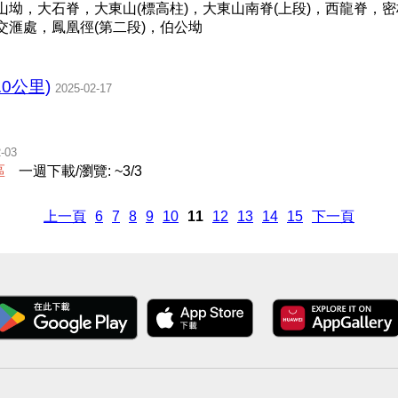
山坳，大石脊，大東山(標高柱)，大東山南脊(上段)，西龍脊，
交滙處，鳳凰徑(第二段)，伯公坳
.0公里)
2025-02-17
-03
區
一週下載/瀏覽: ~3/3
上一頁
6
7
8
9
10
11
12
13
14
15
下一頁