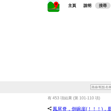
主頁
說明
搜尋
有 453 項結果 (第 101-110 項)
鳳尾脊，倒碗崖(！！！)，凰