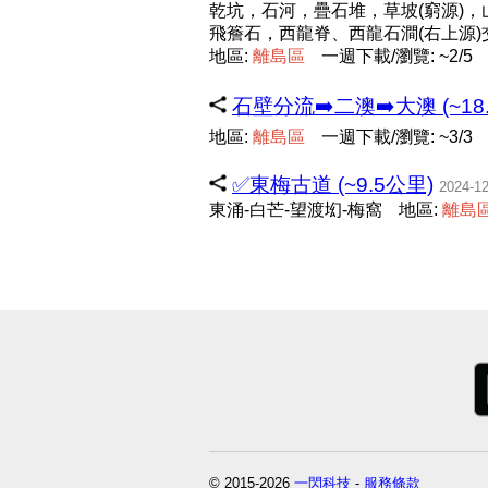
乾坑，石河，疊石堆，草坡(窮源)，
飛簷石，西龍脊、西龍石澗(右上源)
地區:
離
島
區
一週下載/瀏覽: ~2/5
石壁分流➡️二澳➡️大澳 (~18
地區:
離
島
區
一週下載/瀏覽: ~3/3
✅東梅古道 (~9.5公里)
2024-12
東涌-白芒-望渡㘭-梅窩
地區:
離
島
© 2015-2026
一閃科技
-
服務條款