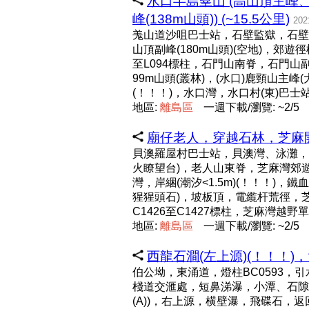
水口半島羣山 (高山頂主峰、
峰(138m山頭)) (~15.5公里)
202
羗山道沙咀巴士站，石壁監獄，石壁石
山頂副峰(180m山頭)(空地)，郊遊徑
至L094標柱，石門山南脊，石門山
99m山頭(叢林)，(水口)鹿頸山主峰(
(！！！)，水口灣，水口村(東)巴士
地區:
離
島
區
一週下載/瀏覽: ~2/5
廟仔老人，穿越石林，芝麻開門
貝澳羅屋村巴士站，貝澳灣、泳灘，芝
火瞭望台)，老人山東脊，芝麻灣郊遊
灣，岸綑(潮汐<1.5m)(！！！
猩猩頭石)，坡板頂，電䌫杆荒徑，芝
C1426至C1427標柱，芝麻灣
地區:
離
島
區
一週下載/瀏覽: ~2/5
西龍石澗(左上源)(！！！)
伯公坳，東涌道，燈柱BC0593，
棧道交滙處，短鼻涕瀑，小潭、石隙短
(A))，右上源，横壁瀑，飛碟石，