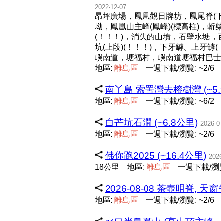
2022-12-07
昂坪廣場，鳳凰觀日牌坊，鳳尾脊(下
坳，鳳凰山主峰(鳳峰)(標高柱)，
(！！！)，消失的山墳，石壁水塘，
坑(上段)(！！！)，下牙罅、上牙
嶼南道，塘福村，嶼南道塘福村巴士
地區:
離
島
區
一週下載/瀏覽: ~2/6
南丫島 索罟灣去榕樹灣 (~5.
地區:
離
島
區
一週下載/瀏覽: ~6/2
白芒坑石澗 (~6.8公里)
2026-0
地區:
離
島
區
一週下載/瀏覽: ~2/6
佛你跑2025 (~16.4公里)
202
18公里
地區:
離
島
區
一週下載/瀏覽:
2026-08-08 茶壺咀脊, 天
地區:
離
島
區
一週下載/瀏覽: ~2/6