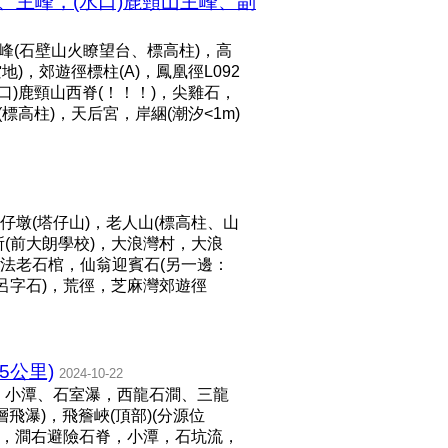
峰、主峰，(水口)鹿頸山主峰、副
峰(石壁山火瞭望台、標高柱)，高
空地)，郊遊徑標柱(A)，鳳凰徑L092
口)鹿頸山西脊(！！！)，尖雞石，
)(標高柱)，天后宮，岸綑(潮汐<1m)
仔墩(塔仔山)，老人山(標高柱、山
(前大朗學校)，大浪灣村，大浪
，法老石棺，仙翁迎賓石(另一邊：
(呂字石)，荒徑，芝麻灣郊遊徑
5公里)
2024-10-22
瀑，小潭、石室瀑，西龍石澗、三龍
飛瀑)，飛簷峽(頂部)(分源位
流，澗右避險石脊，小潭，石坑流，