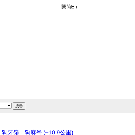
繁
简
En
搜尋
嶺，狗麻脊 (~10.9公里)