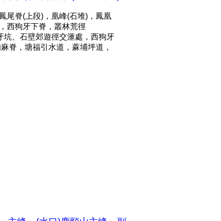
尾脊(上段)，凰峰(石堆)，鳳凰
標柱，西狗牙下脊，叢林荒徑
狗牙坑、石壁郊遊徑交滙處，西狗牙
，狗麻脊，塘福引水道，蔴埔坪道，