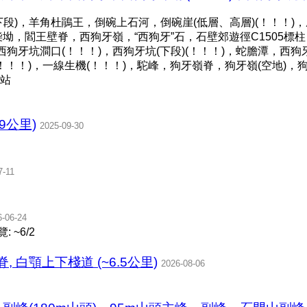
段)，羊角杜鵑王，倒碗上石河，倒碗崖(低層、高層)(！！！)，鳳
斬柴坳，閻王壁脊，西狗牙嶺，“西狗牙”石，石壁郊遊徑C1505
西狗牙坑澗口(！！！)，西狗牙坑(下段)(！！！)，蛇膽潭，西
罅(！！！)，一線生機(！！！)，駝峰，狗牙嶺脊，狗牙嶺(空地)
站
9公里)
2025-09-30
7-11
6-06-24
 ~6/2
窗脊, 白顎上下棧道 (~6.5公里)
2026-08-06