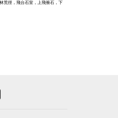
密林荒徑，飛台石室，上飛簷石，下