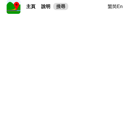
主頁
說明
搜尋
繁
简
En