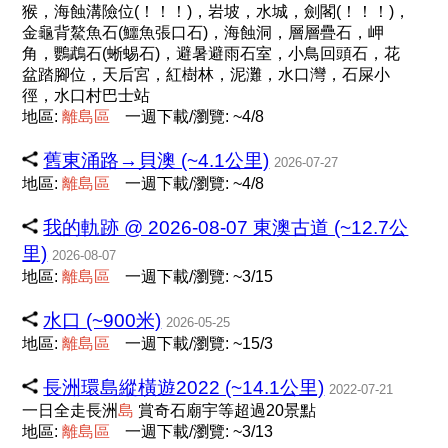
猴，海蝕溝險位(！！！)，岩坡，水城，劍閣(！！！)，
金龜背鰲魚石(鱷魚張口石)，海蝕洞，層層疊石，岬
角，鸚鵡石(蜥蜴石)，避暑避雨石室，小鳥回頭石，花
盆踏腳位，天后宮，紅樹林，泥灘，水口灣，石屎小
徑，水口村巴士站
地區:
離
島
區
一週下載/瀏覽: ~4/8
舊東涌路→貝澳 (~4.1公里)
2026-07-27
地區:
離
島
區
一週下載/瀏覽: ~4/8
我的軌跡 @ 2026-08-07 東澳古道 (~12.7公
里)
2026-08-07
地區:
離
島
區
一週下載/瀏覽: ~3/15
水口 (~900米)
2026-05-25
地區:
離
島
區
一週下載/瀏覽: ~15/3
長洲環島縱橫遊2022 (~14.1公里)
2022-07-21
一日全走長洲
島
賞奇石廟宇等超過20景點
地區:
離
島
區
一週下載/瀏覽: ~3/13