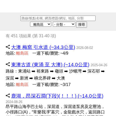
搜尋
有 451 項結果 (第 31-40 項)
大澳 梅窩 引水道 (~34.3公里)
2026-08-02
地區:
離
島
區
一週下載/瀏覽: ~4/9
東澳古道 (東涌 至 大澳) (~14.0公里)
2025-04-26
路線：東涌站 ➡️ 裕東路 ➡️ 䃟頭 ➡️ 沙螺灣 ➡️ 深石邨 ➡️
深屈 ➡️ 新洲 ➡️ 嶼北界碑 ➡️ 大澳
地區:
離
島
區
一週下載/瀏覽: ~3/17
鹿湖，昂深石澗(下段)(！！！) (~14.0公里)
2024-08-26
昂平路山海亭巴士站，深屈道，深屈道泵房及定壓池，
小徑路口(A)，“常樂我凈”墓穴，金龍戲水穴，返回路口