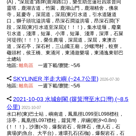
(A)，“深屈道”路牌(鹿湖路口)，樂生助念蓮社四眾普同
靈塔，鹿湖古道，竹園，鹿湖山門，鹿湖精舍，佛泉
寺，延慶寺，深屈道，深屈(東)引水道，引水道隧道
口，獅子頭坑溢洪壩，昂深石澗溢洪壩，昂深石澗(下
段，深屈(東)引水道至深屈)(！！！)，集水堤堰，廢棄
引水道，淺潭，短瀑、小潭，短瀑、淺潭，深潭，石屎
河堤徑(！！！)，榮生農場，深屈道，深屈，東澳古
道，深石亭，深石村，三山國王廟，沙螺灣村，較寮，
䃟頭村，侯王橋、東涌河，東涌遊樂場，東涌逸東邨巴
士總站
地區:
離
島
區
一週下載/瀏覽: ~5/6
SKYLINER 半走大嶼 (~24.7公里)
2026-07-30
地區:
離
島
區
一週下載/瀏覽: ~5/6
2021-10-03 水城劍閣 (籮箕灣至水口灣) (~8.5
公里)
2021-10-07
水口村(東)巴士站，嶼南道，鳳凰徑L099至L098標柱，
涼亭，鳳凰徑L097標柱，籮箕灣，岸綑(潮汐<0.8m)
(！！！)，沙灘(×3)，爆裂岩石，骨牌石，僧人石，石
廣場(釣魚台、大平台)，連環孔石(石枷)，爆裂岩石，石