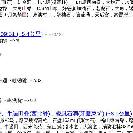
人面石)，防空洞，山地塘(標高柱)，山地塘西南脊，大炮石，水
分岔路，大角山脊，158m山頭，奸爸爹加油石，老虎石，大角，
至10月為禁
區
)，東澳村口，騎樓石，陰菱坳，天后宮，索罟灣
09:51 (~5.4公里)
2026-07-27
覽: ~3/8
8
一週下載/瀏覽: ~2/32
下載/瀏覽: ~2/32
牛過田脊(西北脊)，凌風石澗(牙鷹東坑) (~8.9公里)
梯級，廢棄矮標高柱，石壁162m山頭(大石)，羗山東南脊，廢
脊)，牛過田，西來意苑，羗山(南)引水道，大澳道，消防喉栓322
，舊堤壩，銹壁瀑，舊堤壩，人工石河，高崖瀑，集水
區
、羗山(南