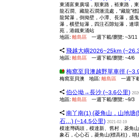
東涌富東廣場，順東路，裕東路，東
龍石澗、藏龍石澗滙流處，“藏龍”
龍髯瀑，倒拗壁，小潭、長瀑，盛鬼
瀑，横壁短瀑，四注石隙短瀑，連環
苑，港鐵東涌站
地區:
離
島
區
一週下載/瀏覽: ~3/11
飛越大嶼2026~25km (~26.
地區:
離
島
區
一週下載/瀏覽: ~4/6
梅窩至貝澳越野單車徑 (~3.
梅窩至貝澳
地區:
離
島
區
一週下載/
伯公坳→長沙 (~3.6公里)
202
地區:
離
島
區
一週下載/瀏覽: ~9/3
南丫南(1) (菱角山，山地
石…) (~14.5公里)
2021-02-19
模達灣碼頭，模達新、舊村，菱角山
象石，心心石，菱角山(標高柱)，哨