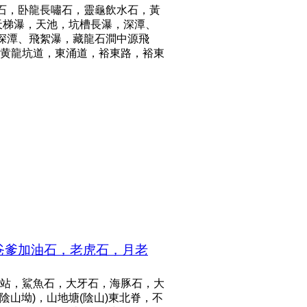
石，卧龍長嘯石，靈龜飲水石，黃
天梯瀑，天池，坑槽長瀑，深潭、
深潭、飛絮瀑，藏龍石澗中源飛
黄龍坑道，東涌道，裕東路，裕東
奸爸爹加油石，老虎石，月老
站，鯊魚石，大牙石，海豚石，大
山坳)，山地塘(陰山)東北脊，不