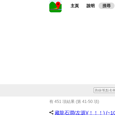
主頁
說明
搜尋
有 451 項結果 (第 41-50 項)
藏龍石澗(左源)(！！！) (~10