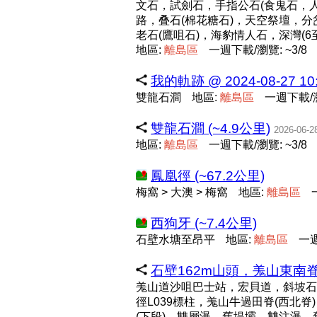
文石，試劍石，手指公石(食鬼石，
路，叠石(棉花糖石)，天空祭壇，
老石(鷹咀石)，海豹情人石，深灣(6
地區:
離
島
區
一週下載/瀏覽: ~3/8
我的軌跡 @ 2024-08-27 10:
雙龍石澗
地區:
離
島
區
一週下載/瀏
雙龍石澗 (~4.9公里)
2026-06-2
地區:
離
島
區
一週下載/瀏覽: ~3/8
鳳凰徑 (~67.2公里)
梅窩 > 大澳 > 梅窩
地區:
離
島
區
西狗牙 (~7.4公里)
石壁水塘至昂平
地區:
離
島
區
一週
石壁162m山頭，羗山東南脊、
羗山道沙咀巴士站，宏貝道，斜坡石屎
徑L039標柱，羗山牛過田脊(西北
(下段)，雙層瀑，舊堤壩，雙注瀑