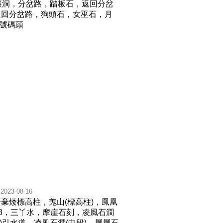
簾洞，分岔路，踏板石，返回分岔
返回分岔路，狗頭石，女巫石，月
二號碼頭
2023-08-16
棄矮標高柱，羗山(標高柱)，鳳凰
58，三丫水，摩崖石刻，凌風石澗
)引水道，凌風石澗(中段)，層層石