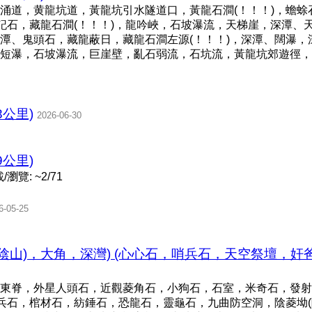
涌道，黄龍坑道，黃龍坑引水隧道口，黃龍石澗(！！！)，蟾蜍
標記石，藏龍石澗(！！！)，龍吟峽，石坡瀑流，天梯崖，深潭、
潭、鬼頭石，藏龍蔽日，藏龍石澗左源(！！！)，深潭、闊瀑，
短瀑，石坡瀑流，巨崖壁，亂石弱流，石坑流，黃龍坑郊遊徑，
3公里)
2026-06-30
9公里)
瀏覽: ~2/71
6-05-25
塘(陰山)，大角，深灣) (心心石，哨兵石，天空祭壇，
東脊，外星人頭石，近觀菱角石，小狗石，石室，米奇石，發射
兵石，棺材石，紡錘石，恐龍石，靈龜石，九曲防空洞，陰菱坳(陰