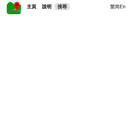
主頁
說明
搜尋
繁
简
En