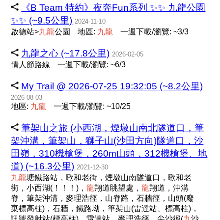
《B Team 特約》夜奔Fun系列 ✨️✨️ 九龍公園
✨️✨️ (~9.5公里)
2024-11-10
啟德站>
九
龍
公園
地區:
九
龍
一週下載/瀏覽: ~3/3
九龍之心 (~17.8公里)
2026-02-05
情人節路線
一週下載/瀏覽: ~6/3
My Trail @ 2026-07-25 19:32:05 (~8.2公里)
2026-08-03
地區:
九
龍
一週下載/瀏覽: ~10/25
筆架山之旅 (小西湖，煙墩山南北隧道口，筆
架沖溝，筆架山，獅子山(沙田方向)隧道口，沙
田嶺，310機槍堡，260m山頭，312機槍堡、地
道) (~16.3公里)
2021-12-30
九
龍
塘鐵路站，歌和老街，煙墩山南隧道口，歌和老
街，小西湖(！！！)，
龍
翔道眺望處，
龍
翔道，沖溝
脊，筆架沖溝，麥理浩徑，山脊路，石牆徑，山頭(廢
棄標高柱)，石牆，鐵路坳，筆架山(雷達站、標高柱)，
訊號發射站(標高柱)，雷達站，麥理浩徑，尖沙徑(
九
沙