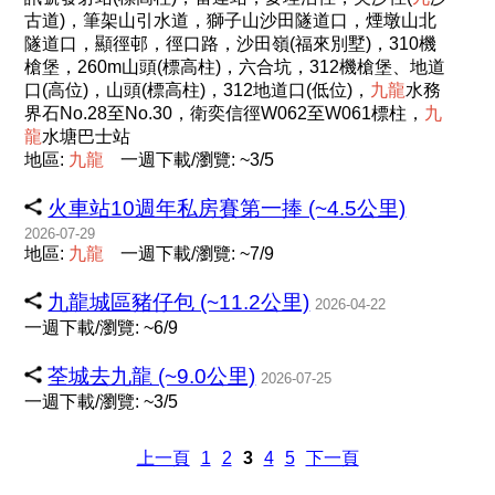
古道)，筆架山引水道，獅子山沙田隧道口，煙墩山北
隧道口，顯徑邨，徑口路，沙田嶺(福來別墅)，310機
槍堡，260m山頭(標高柱)，六合坑，312機槍堡、地道
口(高位)，山頭(標高柱)，312地道口(低位)，
九
龍
水務
界石No.28至No.30，衛奕信徑W062至W061標柱，
九
龍
水塘巴士站
地區:
九
龍
一週下載/瀏覽: ~3/5
火車站10週年私房賽第一捧 (~4.5公里)
2026-07-29
地區:
九
龍
一週下載/瀏覽: ~7/9
九龍城區豬仔包 (~11.2公里)
2026-04-22
一週下載/瀏覽: ~6/9
荃城去九龍 (~9.0公里)
2026-07-25
一週下載/瀏覽: ~3/5
上一頁
1
2
3
4
5
下一頁