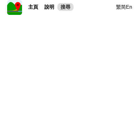
主頁
說明
搜尋
繁
简
En