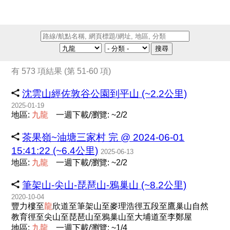
搜尋
有 573 項結果 (第 51-60 項)
沈雲山經佐敦谷公園到平山 (~2.2公里)
2025-01-19
地區:
九
龍
一週下載/瀏覽: ~2/2
茶果嶺~油塘三家村 完 @ 2024-06-01
15:41:22 (~6.4公里)
2025-06-13
地區:
九
龍
一週下載/瀏覽: ~2/2
筆架山-尖山-琵琶山-鴉巢山 (~8.2公里)
2020-10-04
豐力樓至
龍
欣道至筆架山至麥理浩徑五段至鷹巢山自然
教育徑至尖山至琵琶山至鴉巢山至大埔道至李鄭屋
地區:
九
龍
一週下載/瀏覽: ~1/4