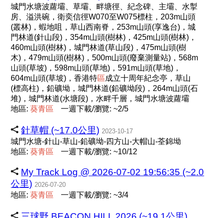
城門水塘波蘿壩、草壩、畔塘徑、紀念碑、主壩、水掣
房、溢洪碗，衛奕信徑W070至W075標柱，203m山頭
(叢林)，蝦地咀，草山西南脊，253m山頭(享逸台)，城
門林道(針山段)，354m山頭(樹林)，425m山頭(樹林)，
460m山頭(樹林)，城門林道(草山段)，475m山頭(樹
木)，479m山頭(樹林)，500m山頭(廢棄測量站)，568m
山頭(草坡)，598m山頭(草地)，591m山頭(草地)，
604m山頭(草坡)，香港特
區
成立十周年紀念亭，草山
(標高柱)，鉛礦坳，城門林道(鉛礦坳段)，264m山頭(石
堆)，城門林道(水塘段)，水畔千層，城門水塘波蘿壩
地區:
葵
青
區
一週下載/瀏覽: ~2/5
針草帽 (~17.0公里)
2023-10-17
城門水塘-針山-草山-鉛礦坳-四方山-大帽山-荃錦坳
地區:
葵
青
區
一週下載/瀏覽: ~10/12
My Track Log @ 2026-07-02 19:56:35 (~2.0
公里)
2026-07-20
地區:
葵
青
區
一週下載/瀏覽: ~3/4
三球野 BEACON HILL 2026 (~19.1公里)