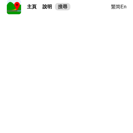
主頁
說明
搜尋
繁
简
En