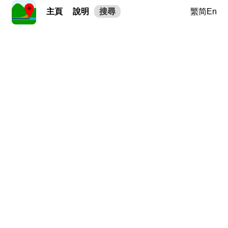
主頁
說明
搜尋
繁
简
En