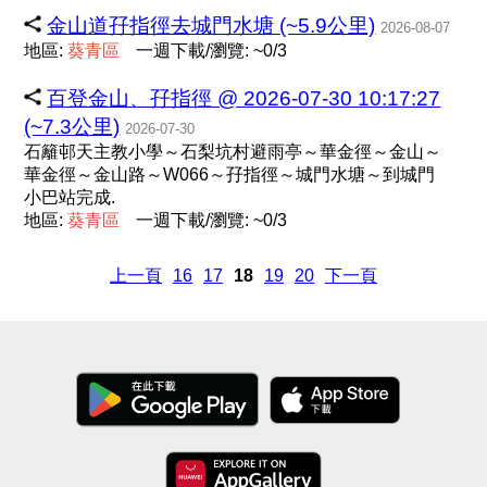
金山道孖指徑去城門水塘 (~5.9公里)
2026-08-07
地區:
葵
青
區
一週下載/瀏覽: ~0/3
百登金山、孖指徑 @ 2026-07-30 10:17:27
(~7.3公里)
2026-07-30
石籬邨天主教小學～石梨坑村避雨亭～華金徑～金山～
華金徑～金山路～W066～孖指徑～城門水塘～到城門
小巴站完成.
地區:
葵
青
區
一週下載/瀏覽: ~0/3
上一頁
16
17
18
19
20
下一頁