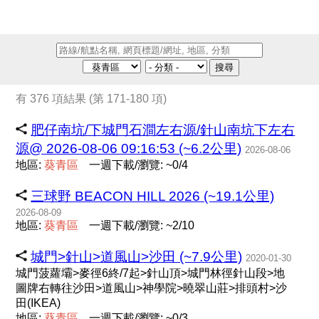
搜尋
有 376 項結果 (第 171-180 項)
肥仔南坑/下城門石澗左右源/針山南坑下左右
源@ 2026-08-06 09:16:53 (~6.2公里)
2026-08-06
地區:
葵
青
區
一週下載/瀏覽: ~0/4
三球野 BEACON HILL 2026 (~19.1公里)
2026-08-09
地區:
葵
青
區
一週下載/瀏覽: ~2/10
城門>針山>道風山>沙田 (~7.9公里)
2020-01-30
城門菠蘿壩>麥徑6終/7起>針山頂>城門林徑針山段>地
圖牌右轉往沙田>道風山>神學院>曉翠山莊>排頭村>沙
田(IKEA)
地區:
葵
青
區
一週下載/瀏覽: ~0/3