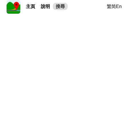
主頁
說明
搜尋
繁
简
En